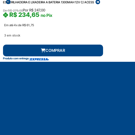
ESMERILHADEIRA E LIXADEIRA A BATERIA 1300MAH 12V C/ ACESS
Por
R$
247,00
De
R$
275,00
R$
234,65
no Pix
Em até 4x de
R$
61,75
3 em stock
COMPRAR
Produto com entrega