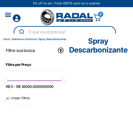
5% off no pix | Frete GRÁTIS para sul e sudeste
0
Spray
Início
/
Adesivos e Quimicos
/ Spray Descarbonizante
Descarbonizante
FIltre sua busca
Filtre por Preço
R$
0
-
R$
36000.0000000000