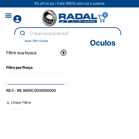
5% off no pix | Frete GRÁTIS para sul e sudeste
0
Oculos
Início
/
EPI
/ Oculos
FIltre sua busca
Filtre por Preço
R$
0
-
R$
36000.0000000000