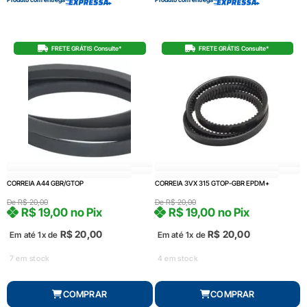
FRETE GRÁTIS Consulte*
FRETE GRÁTIS Consulte*
CORREIA A44 GBR/GTOP
CORREIA 3VX 315 GTOP-GBR EPDM+
De
R$
20,00
De
R$
20,00
R$
19,00
no Pix
R$
19,00
no Pix
R$
20,00
R$
20,00
Em até 1x de
Em até 1x de
7 em stock
4 em stock
COMPRAR
COMPRAR