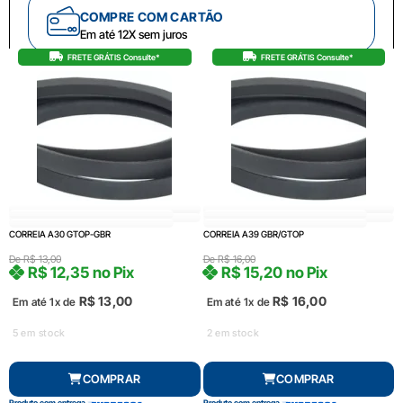
COMPRE COM CARTÃO
Em até 12X sem juros
FRETE GRÁTIS Consulte*
FRETE GRÁTIS Consulte*
CORREIA A30 GTOP-GBR
CORREIA A39 GBR/GTOP
De
R$
13,00
De
R$
16,00
R$
12,35
no Pix
R$
15,20
no Pix
R$
13,00
R$
16,00
Em até 1x de
Em até 1x de
5 em stock
2 em stock
COMPRAR
COMPRAR
Produto com entrega
Produto com entrega