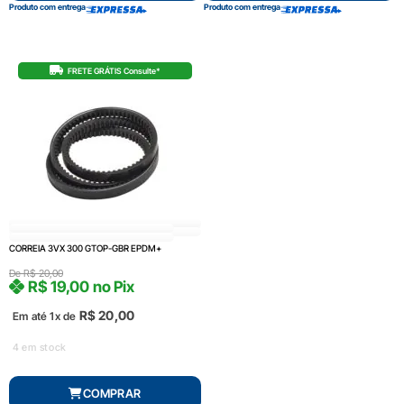
Produto com entrega
Produto com entrega
FRETE GRÁTIS Consulte*
CORREIA 3VX 300 GTOP-GBR EPDM+
De
R$
20,00
R$
19,00
no Pix
R$
20,00
Em até 1x de
4 em stock
COMPRAR