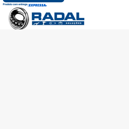
Produto com entrega
SOBRE A RADAL
TROCAS E DEVOLUÇÕES
CENTRAL DE ATENDIMENTO
POLÍTICA DE PRIVACIDADE
COMO CHEGAR
Central de atendimento
(51) 3592-2232
51 3592-2232
radalrolamentos@radal.com.br
Formas de pagamento