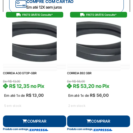
COMPRE COM CARTÃO
Em até 12X sem juros
FRETE GRÁTIS Consulte*
FRETE GRÁTIS Consulte*
CORREIA A30 GTOP-GBR
CORREIA B92 GBR
De
R$
13,00
De
R$
56,00
R$
12,35
no Pix
R$
53,20
no Pix
R$
13,00
R$
56,00
Em até 1x de
Em até 1x de
5 em stock
2 em stock
COMPRAR
COMPRAR
Produto com entrega
Produto com entrega