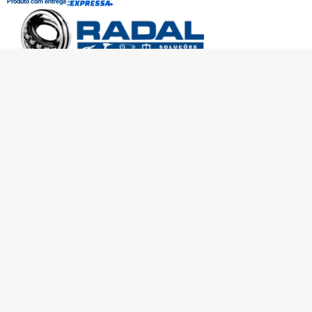
Produto com entrega
SOBRE A RADAL
TROCAS E DEVOLUÇÕES
CENTRAL DE ATENDIMENTO
POLÍTICA DE PRIVACIDADE
COMO CHEGAR
Central de atendimento
(51) 3592-2232
51 3592-2232
radalrolamentos@radal.com.br
Formas de pagamento