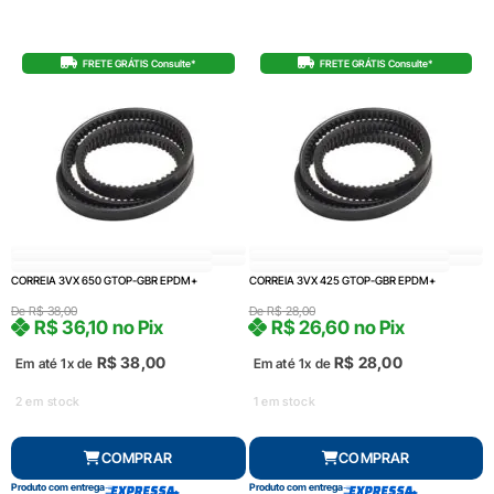
FRETE GRÁTIS Consulte*
FRETE GRÁTIS Consulte*
CORREIA 3VX 650 GTOP-GBR EPDM+
CORREIA 3VX 425 GTOP-GBR EPDM+
De
R$
38,00
De
R$
28,00
R$
36,10
no Pix
R$
26,60
no Pix
R$
38,00
R$
28,00
Em até 1x de
Em até 1x de
2 em stock
1 em stock
COMPRAR
COMPRAR
Produto com entrega
Produto com entrega