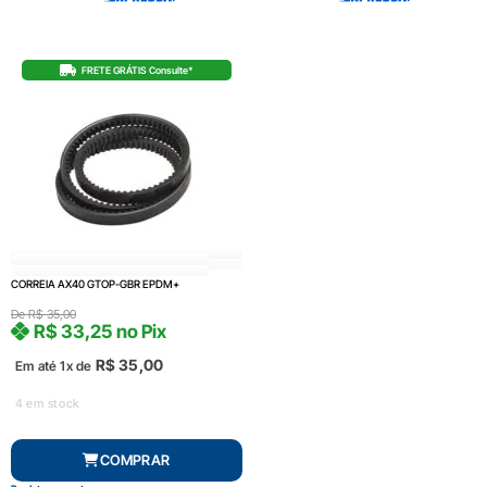
FRETE GRÁTIS Consulte*
CORREIA AX40 GTOP-GBR EPDM+
De
R$
35,00
R$
33,25
no Pix
R$
35,00
Em até 1x de
4 em stock
COMPRAR