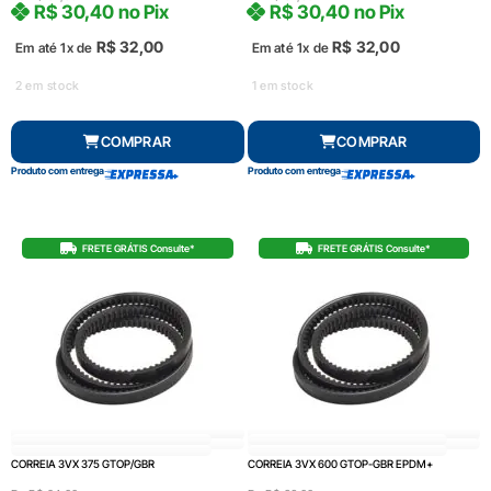
R$
30,40
no Pix
R$
30,40
no Pix
R$
32,00
R$
32,00
Em até 1x de
Em até 1x de
2 em stock
1 em stock
COMPRAR
COMPRAR
Produto com entrega
Produto com entrega
FRETE GRÁTIS Consulte*
FRETE GRÁTIS Consulte*
CORREIA 3VX 375 GTOP/GBR
CORREIA 3VX 600 GTOP-GBR EPDM+