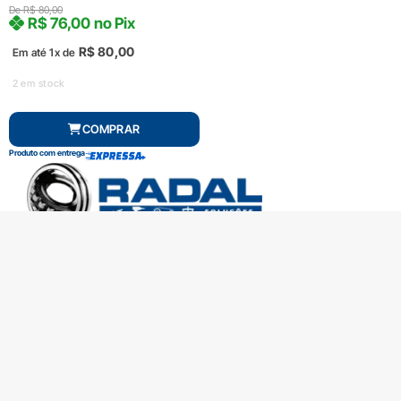
De
R$
80,00
R$
76,00
no Pix
R$
80,00
Em até 1x de
2 em stock
COMPRAR
Produto com entrega
SOBRE A RADAL
TROCAS E DEVOLUÇÕES
CENTRAL DE ATENDIMENTO
POLÍTICA DE PRIVACIDADE
COMO CHEGAR