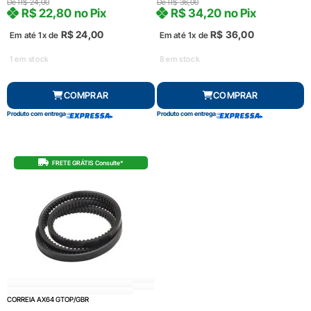
De
R$
24,00
De
R$
36,00
R$
22,80
no Pix
R$
34,20
no Pix
R$
24,00
R$
36,00
Em até 1x de
Em até 1x de
1 em stock
8 em stock
COMPRAR
COMPRAR
Produto com entrega
Produto com entrega
FRETE GRÁTIS Consulte*
CORREIA AX64 GTOP/GBR