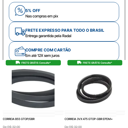
5% OFF
Nas compras em pix
FRETE EXPRESSO PARA TODO O BRASIL
Entrega garantida pela Radal
COMPRE COM CARTÃO
Em até 12X sem juros
FRETE GRÁTIS Consulte*
FRETE GRÁTIS Consulte*
CORREIA B55 GTOP/GBR
CORREIA 3VX 475 GTOP-GBR EPDM+
De
R$
32,00
De
R$
32,00