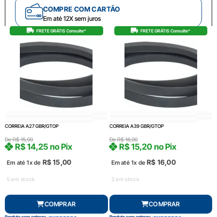
COMPRE COM CARTÃO
Em até 12X sem juros
FRETE GRÁTIS Consulte*
FRETE GRÁTIS Consulte*
CORREIA A27 GBR/GTOP
CORREIA A39 GBR/GTOP
De
R$
15,00
De
R$
16,00
R$
14,25
no Pix
R$
15,20
no Pix
R$
15,00
R$
16,00
Em até 1x de
Em até 1x de
5 em stock
2 em stock
COMPRAR
COMPRAR
Produto com entrega
Produto com entrega