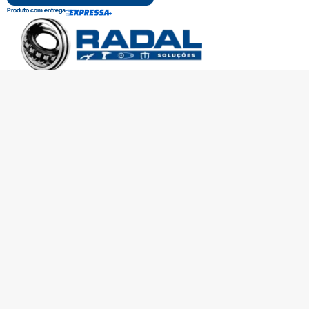
Produto com entrega
SOBRE A RADAL
TROCAS E DEVOLUÇÕES
CENTRAL DE ATENDIMENTO
POLÍTICA DE PRIVACIDADE
COMO CHEGAR
Central de atendimento
(51) 3592-2232
51 3592-2232
radalrolamentos@radal.com.br
Formas de pagamento