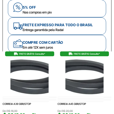
5% OFF
Nas compras em pix
FRETE EXPRESSO PARA TODO O BRASIL
Entrega garantida pela Radal
COMPRE COM CARTÃO
Em até 12X sem juros
FRETE GRÁTIS Consulte*
FRETE GRÁTIS Consulte*
CORREIA A39 GBR/GTOP
CORREIA A45 GBR/GTOP
De
R$
16,00
De
R$
20,00