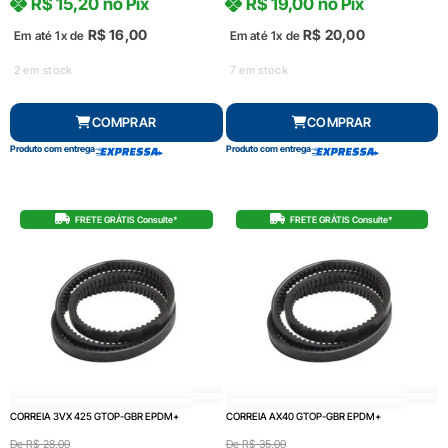
R$
15,20
no Pix
R$
19,00
no Pix
R$
16,00
R$
20,00
Em até 1x de
Em até 1x de
2 em stock
7 em stock
COMPRAR
COMPRAR
Produto com entrega
Produto com entrega
FRETE GRÁTIS Consulte*
FRETE GRÁTIS Consulte*
CORREIA 3VX 425 GTOP-GBR EPDM+
CORREIA AX40 GTOP-GBR EPDM+
De
R$
28,00
De
R$
35,00