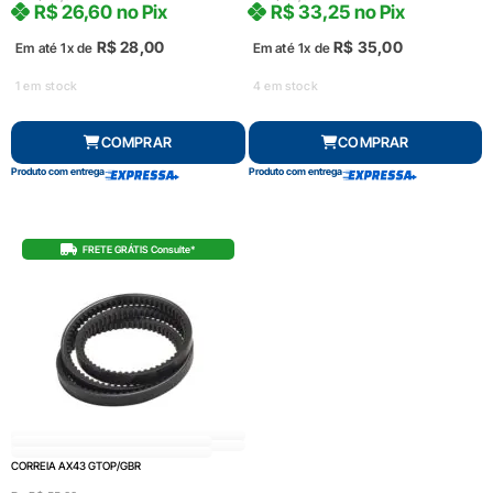
R$
26,60
no Pix
R$
33,25
no Pix
R$
28,00
R$
35,00
Em até 1x de
Em até 1x de
1 em stock
4 em stock
COMPRAR
COMPRAR
Produto com entrega
Produto com entrega
FRETE GRÁTIS Consulte*
CORREIA AX43 GTOP/GBR