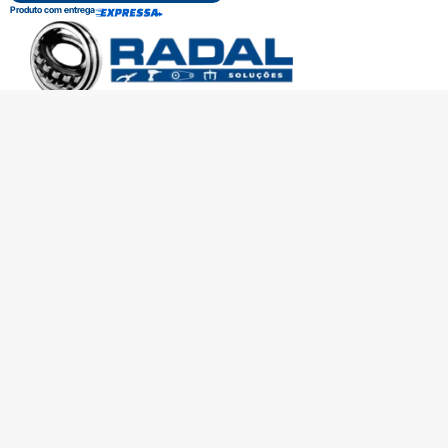
Produto com entrega
SOBRE A RADAL
TROCAS E DEVOLUÇÕES
CENTRAL DE ATENDIMENTO
POLÍTICA DE PRIVACIDADE
COMO CHEGAR
Central de atendimento
(51) 3592-2232
51 3592-2232
radalrolamentos@radal.com.br
Formas de pagamento