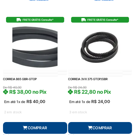
FRETE GRÁTIS Consulte*
FRETE GRÁTIS Consulte*
CORREIA B65 GBR-GTOP
CORREIA 3VX 375 GTOP/GBR
De
R$
40,00
De
R$
24,00
R$
38,00
no Pix
R$
22,80
no Pix
R$
40,00
R$
24,00
Em até 1x de
Em até 1x de
2 em stock
3 em stock
COMPRAR
COMPRAR