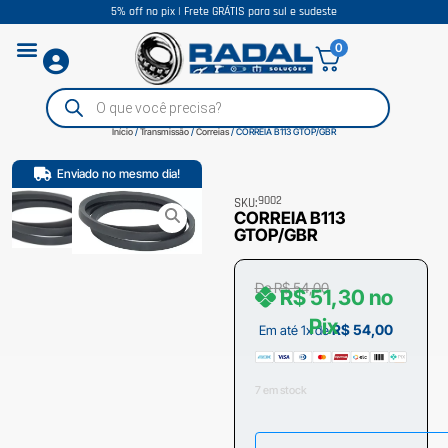
5% off no pix | Frete GRÁTIS para sul e sudeste
0
Início
/
Transmissão
/
Correias
/ CORREIA B113 GTOP/GBR
Enviado no mesmo dia!
9002
SKU:
CORREIA B113
GTOP/GBR
De
R$
54,00
R$
51,30
no
Pix
R$
54,00
Em até 1x de
7 em stock