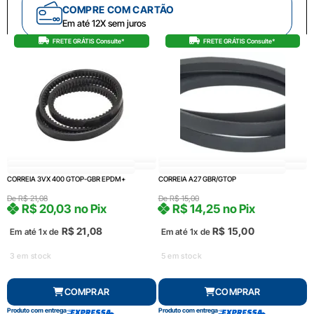
COMPRE COM CARTÃO
Em até 12X sem juros
FRETE GRÁTIS Consulte*
FRETE GRÁTIS Consulte*
CORREIA 3VX 400 GTOP-GBR EPDM+
CORREIA A27 GBR/GTOP
De
R$
21,08
De
R$
15,00
R$
20,03
no Pix
R$
14,25
no Pix
R$
21,08
R$
15,00
Em até 1x de
Em até 1x de
3 em stock
5 em stock
COMPRAR
COMPRAR
Produto com entrega
Produto com entrega