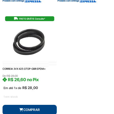
Produto com entrega
Produto com entrega
FRETE GRÁTIS Consulte*
CORREIA 3VX 425 GTOP-GBR EPDM+
De
R$
28,00
R$
26,60
no Pix
R$
28,00
Em até 1x de
1 em stock
COMPRAR