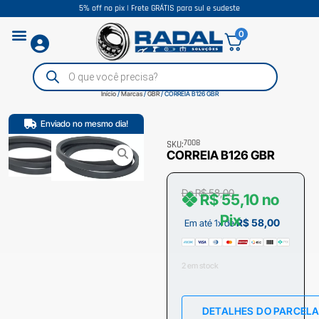
5% off no pix | Frete GRÁTIS para sul e sudeste
0
Início
/
Marcas
/
GBR
/ CORREIA B126 GBR
Enviado no mesmo dia!
7008
SKU:
CORREIA B126 GBR
De
R$
58,00
R$
55,10
no
Pix
R$
58,00
Em até 1x de
2 em stock
DETALHES DO PARCEL