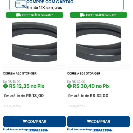
COMPRE COM CARTÃO
Em até 12X sem juros
FRETE GRÁTIS Consulte*
FRETE GRÁTIS Consulte*
CORREIA A30 GTOP-GBR
CORREIA B55 GTOP/GBR
De
R$
13,00
De
R$
32,00
R$
12,35
no Pix
R$
30,40
no Pix
R$
13,00
R$
32,00
Em até 1x de
Em até 1x de
5 em stock
2 em stock
COMPRAR
COMPRAR
Produto com entrega
Produto com entrega