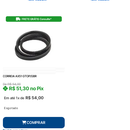
FRETE GRÁTIS Consulte*
CORREIA AX51 GTOP/GBR
De
R$
54,00
R$
51,30
no Pix
R$
54,00
Em até 1x de
Esgotado
COMPRAR