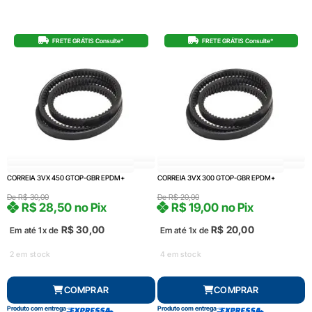
FRETE GRÁTIS Consulte*
FRETE GRÁTIS Consulte*
CORREIA 3VX 450 GTOP-GBR EPDM+
CORREIA 3VX 300 GTOP-GBR EPDM+
De
R$
30,00
De
R$
20,00
R$
28,50
no Pix
R$
19,00
no Pix
R$
30,00
R$
20,00
Em até 1x de
Em até 1x de
2 em stock
4 em stock
COMPRAR
COMPRAR
Produto com entrega
Produto com entrega