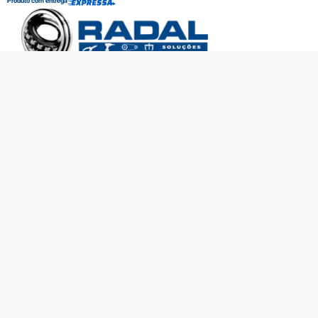
Produto com entrega
SOBRE A RADAL
TROCAS E DEVOLUÇÕES
CENTRAL DE ATENDIMENTO
POLÍTICA DE PRIVACIDADE
COMO CHEGAR
Central de atendimento
(51) 3592-2232
51 3592-2232
radalrolamentos@radal.com.br
Formas de pagamento