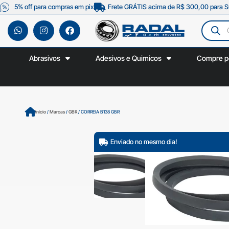
5% off para compras em pix
Frete GRÁTIS acima de R$ 300,00 para S
Abrasivos
Adesivos e Quimicos
Compre p
Início
/
Marcas
/
GBR
/ CORREIA B138 GBR
Enviado no mesmo dia!