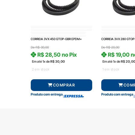
CORREIA 3VX 450 GTOP-GBR EPDM+
CORREIA 3VX 280 GTO
De
R$
30,00
De
R$
20,00
R$
28,50
no Pix
R$
19,00
n
Em até 1x de
R$
30,00
Em até 1x de
R$
20,0
2 em stock
1 em stock
COMPRAR
COM
Produto com entrega
Produto com entrega
SOBRE A RADAL