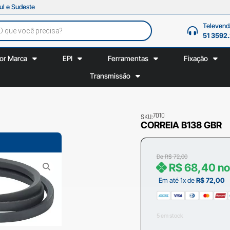
ul e Sudeste
Televend
51 3592
or Marca
EPI
Ferramentas
Fixação
Transmissão
7010
SKU:
CORREIA B138 GBR
De
R$
72,00
R$
68,40
no
Em até 1x de
R$
72,00
5 em stock