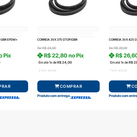
P-GBR EPDM+
CORREIA 3VX 375 GTOP/GBR
CORREIA 3VX 425 
De
R$
24,00
De
R$
28,00
o Pix
R$
22,80
no Pix
R$
26,6
0
Em até 1x de
R$
24,00
Em até 1x de
R$
2
3 em stock
1 em stock
PRAR
COMPRAR
C
Produto com entrega
Produto com entr
Central de atendimento
Formas de pag