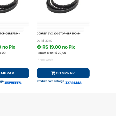
GTOP-GBR EPDM+
CORREIA 3VX 300 GTOP-GBR EPDM+
De
R$
20,00
0
no Pix
R$
19,00
no Pix
8,00
Em até 1x de
R$
20,00
4 em stock
OMPRAR
COMPRAR
ega
Produto com entrega
amento
Segurança