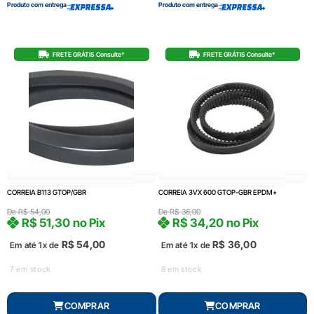
Produto com entrega
Produto com entrega
FRETE GRÁTIS Consulte*
FRETE GRÁTIS Consulte*
CORREIA B113 GTOP/GBR
CORREIA 3VX 600 GTOP-GBR EPDM+
De
R$
54,00
De
R$
36,00
R$
51,30
no Pix
R$
34,20
no Pix
R$
54,00
R$
36,00
Em até 1x de
Em até 1x de
7 em stock
8 em stock
COMPRAR
COMPRAR