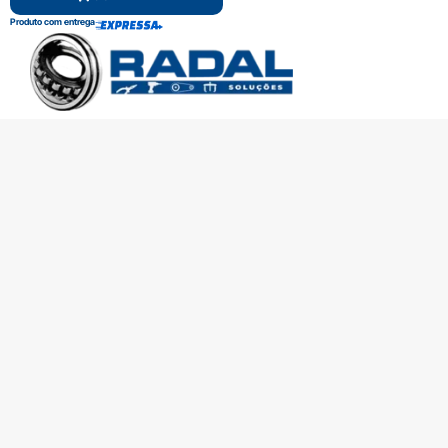
Produto com entrega
SOBRE A RADAL
TROCAS E DEVOLUÇÕES
CENTRAL DE ATENDIMENTO
POLÍTICA DE PRIVACIDADE
COMO CHEGAR
Central de atendimento
(51) 3592-2232
51 3592-2232
radalrolamentos@radal.com.br
Formas de pagamento