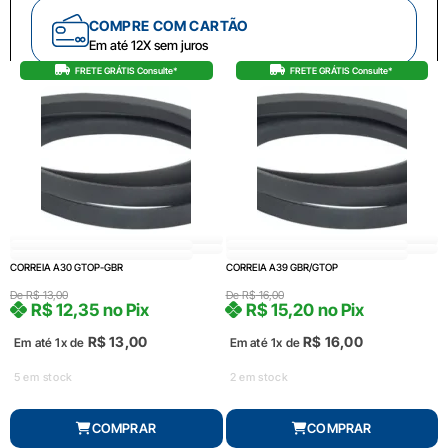
COMPRE COM CARTÃO
Em até 12X sem juros
FRETE GRÁTIS Consulte*
FRETE GRÁTIS Consulte*
CORREIA A30 GTOP-GBR
CORREIA A39 GBR/GTOP
De
R$
13,00
De
R$
16,00
R$
12,35
no Pix
R$
15,20
no Pix
R$
13,00
R$
16,00
Em até 1x de
Em até 1x de
5 em stock
2 em stock
COMPRAR
COMPRAR