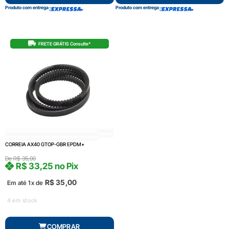
Produto com entrega
Produto com entrega
FRETE GRÁTIS Consulte*
CORREIA AX40 GTOP-GBR EPDM+
De
R$
35,00
R$
33,25
no Pix
R$
35,00
Em até 1x de
4 em stock
COMPRAR