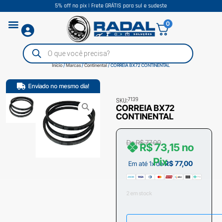
5% off no pix | Frete GRÁTIS para sul e sudeste
0
Início
/
Marcas
/
Continental
/ CORREIA BX72 CONTINENTAL
Enviado no mesmo dia!
7139
SKU:
CORREIA BX72
CONTINENTAL
De
R$
77,00
R$
73,15
no
Pix
R$
77,00
Em até 1x de
2 em stock