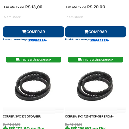
R$
13,00
R$
20,00
Em até 1x de
Em até 1x de
5 em stock
7 em stock
COMPRAR
COMPRAR
Produto com entrega
Produto com entrega
FRETE GRÁTIS Consulte*
FRETE GRÁTIS Consulte*
CORREIA 3VX 375 GTOP/GBR
CORREIA 3VX 425 GTOP-GBR EPDM+
De
R$
24,00
De
R$
28,00
R$
22,80
no Pix
R$
26,60
no Pix