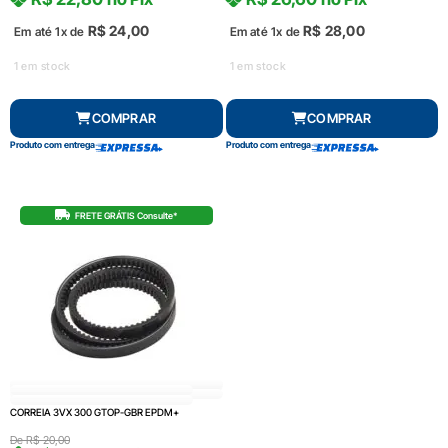
R$
24,00
R$
28,00
Em até 1x de
Em até 1x de
1 em stock
1 em stock
COMPRAR
COMPRAR
Produto com entrega
Produto com entrega
FRETE GRÁTIS Consulte*
CORREIA 3VX 300 GTOP-GBR EPDM+
De
R$
20,00