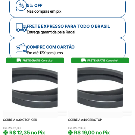
5% OFF
Nas compras em pix
FRETE EXPRESSO PARA TODO O BRASIL
Entrega garantida pela Radal
COMPRE COM CARTÃO
Em até 12X sem juros
FRETE GRÁTIS Consulte*
FRETE GRÁTIS Consulte*
CORREIA A30 GTOP-GBR
CORREIA A44 GBR/GTOP
De
R$
13,00
De
R$
20,00
R$
12,35
no Pix
R$
19,00
no Pix