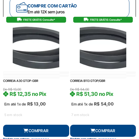
COMPRE COM CARTÃO
Em até 12X sem juros
FRETE GRÁTIS Consulte*
FRETE GRÁTIS Consulte*
CORREIA A30 GTOP-GBR
CORREIA B113 GTOP/GBR
De
R$
13,00
De
R$
54,00
R$
12,35
no Pix
R$
51,30
no Pix
R$
13,00
R$
54,00
Em até 1x de
Em até 1x de
5 em stock
7 em stock
COMPRAR
COMPRAR
Produto com entrega
Produto com entrega