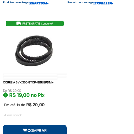
Produto com entrega
Produto com entrega
FRETE GRÁTIS Consulte*
CORREIA 3VX 300 GTOP-GBR EPDM+
De
R$
20,00
R$
19,00
no Pix
R$
20,00
Em até 1x de
4 em stock
COMPRAR