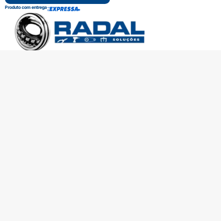
Produto com entrega
SOBRE A RADAL
TROCAS E DEVOLUÇÕES
CENTRAL DE ATENDIMENTO
POLÍTICA DE PRIVACIDADE
COMO CHEGAR
Central de atendimento
(51) 3592-2232
51 3592-2232
radalrolamentos@radal.com.br
Formas de pagamento