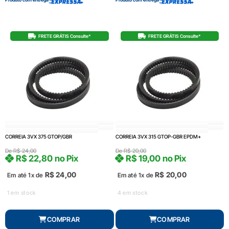
FRETE GRÁTIS Consulte*
FRETE GRÁTIS Consulte*
CORREIA 3VX 375 GTOP/GBR
CORREIA 3VX 315 GTOP-GBR EPDM+
De
R$
24,00
De
R$
20,00
R$
22,80
no Pix
R$
19,00
no Pix
R$
24,00
R$
20,00
Em até 1x de
Em até 1x de
1 em stock
4 em stock
COMPRAR
COMPRAR