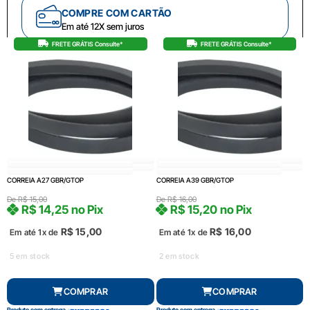
COMPRE COM CARTÃO
Em até 12X sem juros
FRETE GRÁTIS Consulte*
FRETE GRÁTIS Consulte*
CORREIA A27 GBR/GTOP
CORREIA A39 GBR/GTOP
De
R$
15,00
De
R$
16,00
R$
14,25
no Pix
R$
15,20
no Pix
R$
15,00
R$
16,00
Em até 1x de
Em até 1x de
5 em stock
2 em stock
COMPRAR
COMPRAR
Produto com entrega
Produto com entrega