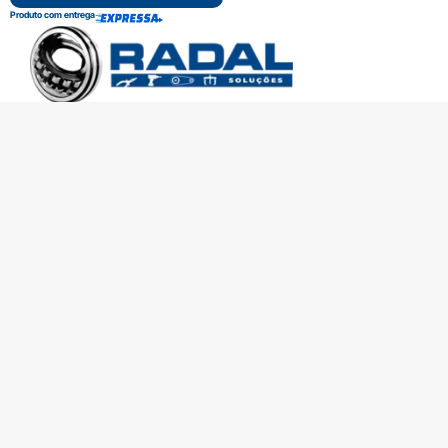
Produto com entrega
SOBRE A RADAL
TROCAS E DEVOLUÇÕES
CENTRAL DE ATENDIMENTO
POLÍTICA DE PRIVACIDADE
COMO CHEGAR
Central de atendimento
(51) 3592-2232
51 3592-2232
radalrolamentos@radal.com.br
Formas de pagamento