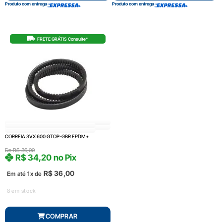
Produto com entrega
Produto com entrega
FRETE GRÁTIS Consulte*
CORREIA 3VX 600 GTOP-GBR EPDM+
De
R$
36,00
R$
34,20
no Pix
R$
36,00
Em até 1x de
8 em stock
COMPRAR