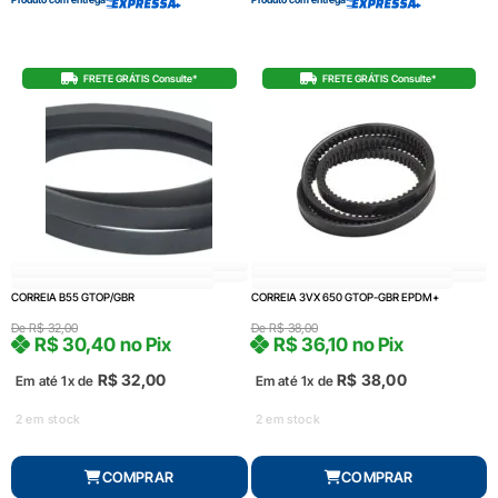
FRETE GRÁTIS Consulte*
FRETE GRÁTIS Consulte*
CORREIA B55 GTOP/GBR
CORREIA 3VX 650 GTOP-GBR EPDM+
De
R$
32,00
De
R$
38,00
R$
30,40
no Pix
R$
36,10
no Pix
R$
32,00
R$
38,00
Em até 1x de
Em até 1x de
2 em stock
2 em stock
COMPRAR
COMPRAR