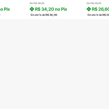
De
R$
36,00
De
R$
28,00
o Pix
R$
34,20
no Pix
R$
26,6
0
Em até 1x de
R$
36,00
Em até 1x de
R$
2
8 em stock
1 em stock
PRAR
COMPRAR
C
Produto com entrega
Produto com entr
Central de atendimento
Formas de pag
(51) 3592-2232
51 3592-2232
radalrolamentos@radal.com.br
A SANTO ANTÔNIO, 504 - CENTRO, SÃO LEOPOLDO - RS, 93010-280