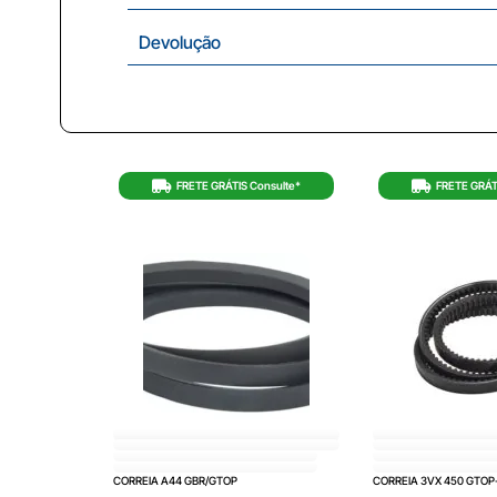
Devolução
FRETE GRÁTIS Consulte*
FRETE GRÁT
CORREIA A44 GBR/GTOP
CORREIA 3VX 450 GTO