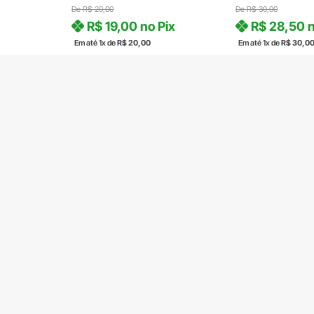
De
R$
20,00
De
R$
30,00
R$
19,00
no Pix
R$
28,50
n
Em até 1x de
R$
20,00
Em até 1x de
R$
30,0
7 em stock
2 em stock
COMPRAR
COM
Produto com entrega
Produto com entrega
SOBRE A RADAL
TROCAS E DEVOLUÇÕES
CENTRAL DE ATENDIMENTO
POLÍTICA DE PRIVACIDADE
COMO CHEGAR
RADAL ROLAMENTOS E ACESSORIOS INDUSTRIAIS LTDA | CNPJ 01.506.570/0001-10 | RU