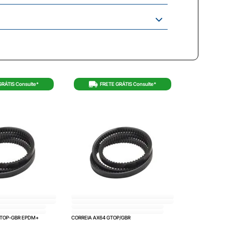
GRÁTIS Consulte*
FRETE GRÁTIS Consulte*
GTOP-GBR EPDM+
CORREIA AX64 GTOP/GBR