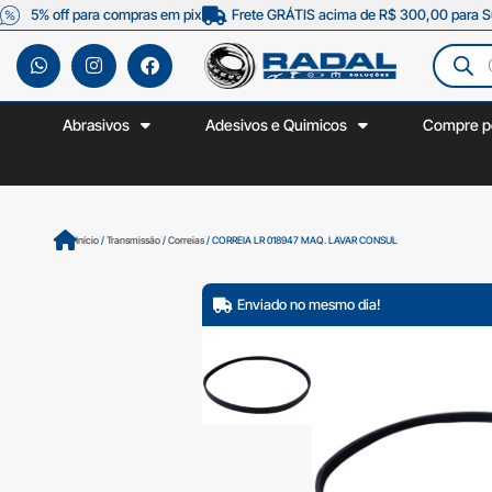
5% off para compras em pix
Frete GRÁTIS acima de R$ 300,00 para S
Abrasivos
Adesivos e Quimicos
Compre p
Início
/
Transmissão
/
Correias
/ CORREIA LR 018947 MAQ. LAVAR CONSUL
Enviado no mesmo dia!