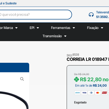
ul e Sudeste
Televend
51 3592
or Marca
EPI
Ferramentas
Fixação
Transmissão
8538
SKU:
CORREIA LR 018947
De
R$
24,00
R$
22,80
no
Em até 1x de
R$
24,00
Esgotado