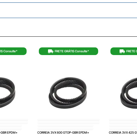
IS Consulte*
FRETE GRÁTIS Consulte*
FRETE 
P-GBR EPDM+
CORREIA 3VX 600 GTOP-GBR EPDM+
CORREIA 3VX 425 