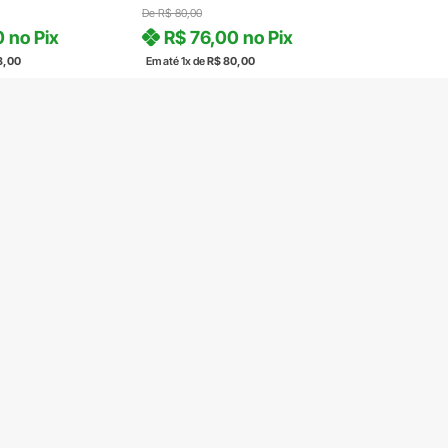
De
R$
80,00
0
no Pix
R$
76,00
no Pix
8,00
Em até 1x de
R$
80,00
2 em stock
OMPRAR
COMPRAR
ega
Produto com entrega
amento
Segurança