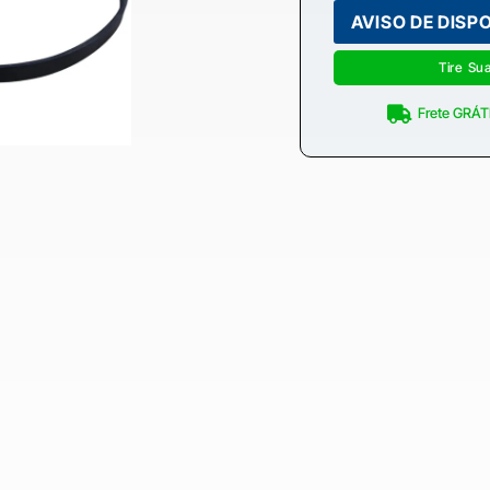
Tire Su
Frete GRÁTI