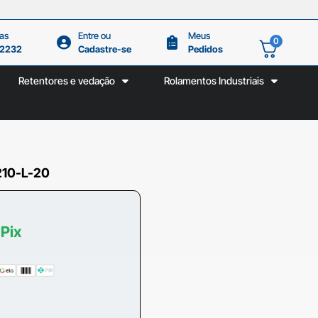
as
Entre ou
Meus
0
.2232
Cadastre-se
Pedidos
Retentores e vedação
Rolamentos Industriais
210-L-20
 Pix