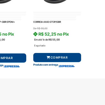
P-GBR EPDM+
CORREIA AX43 GTOP/GBR
De
R$
55,00
5
no Pix
R$
52,25
no Pix
5,00
Em até 1x de
R$
55,00
Esgotado
COMPRAR
OMPRAR
Produto com entrega
ega
amento
Segurança