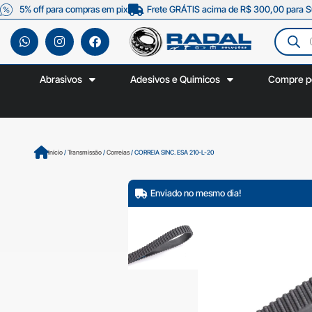
5% off para compras em pix
Frete GRÁTIS acima de R$ 300,00 para S
Abrasivos
Adesivos e Quimicos
Compre p
Início
/
Transmissão
/
Correias
/ CORREIA SINC. ESA 210-L-20
Enviado no mesmo dia!