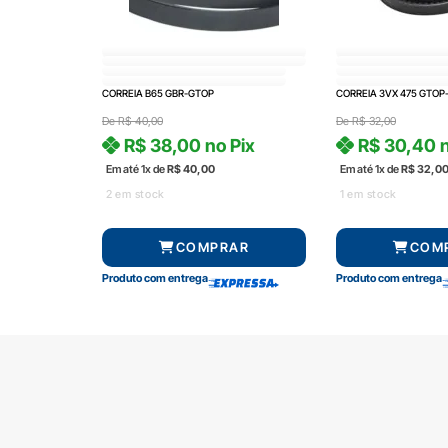
CORREIA B65 GBR-GTOP
CORREIA 3VX 475 GTOP
De
R$
40,00
De
R$
32,00
R$
38,00
no Pix
R$
30,40
n
Em até 1x de
R$
40,00
Em até 1x de
R$
32,0
2 em stock
1 em stock
COMPRAR
COM
Produto com entrega
Produto com entrega
SOBRE A RADAL
TROCAS E DEVOLUÇÕES
CENTRAL DE ATENDIMENTO