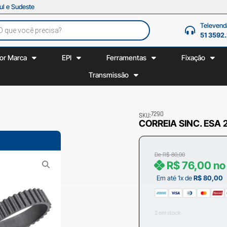
ul e Sudeste
Televend
51 3592
or Marca
EPI
Ferramentas
Fixação
Transmissão
7290
SKU:
CORREIA SINC. ESA 
De
R$
80,00
R$
76,00
no
Em até 1x de
R$
80,00
2 em stock