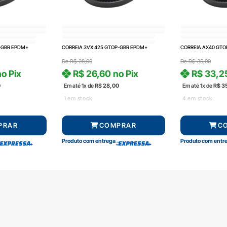
-GBR EPDM+
CORREIA 3VX 425 GTOP-GBR EPDM+
CORREIA AX40 GTO
De
R$
28,00
De
R$
35,00
o Pix
R$
26,60
no Pix
R$
33,2
0
Em até 1x de
R$
28,00
Em até 1x de
R$
3
1 em stock
4 em stock
PRAR
COMPRAR
C
Produto com entrega
Produto com entr
Central de atendimento
Formas de pag
(51) 3592-2232