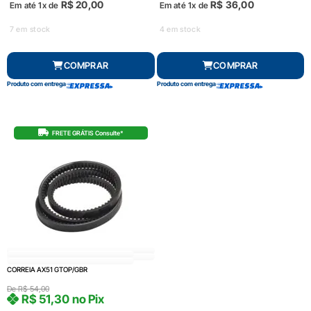
R$
20,00
R$
36,00
Em até 1x de
Em até 1x de
7 em stock
4 em stock
COMPRAR
COMPRAR
Produto com entrega
Produto com entrega
FRETE GRÁTIS Consulte*
CORREIA AX51 GTOP/GBR
De
R$
54,00
R$
51,30
no Pix