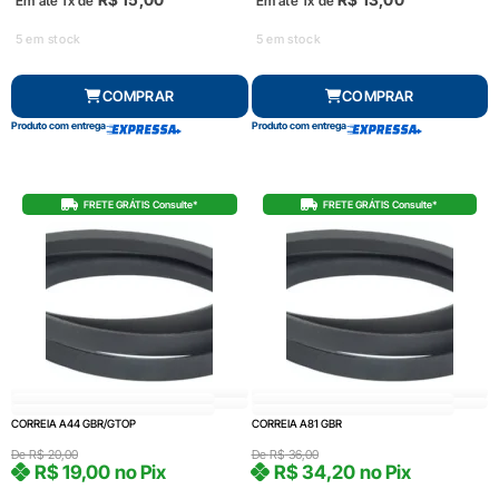
Em até 1x de
Em até 1x de
5 em stock
5 em stock
COMPRAR
COMPRAR
Produto com entrega
Produto com entrega
FRETE GRÁTIS Consulte*
FRETE GRÁTIS Consulte*
CORREIA A44 GBR/GTOP
CORREIA A81 GBR
De
R$
20,00
De
R$
36,00
R$
19,00
no Pix
R$
34,20
no Pix