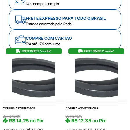
Nas compras em pix
FRETE EXPRESSO PARA TODO O BRASIL
Entrega garantida pela Radal
COMPRE COM CARTÃO
Em até 12X sem juros
FRETE GRÁTIS Consulte*
FRETE GRÁTIS Consulte*
CORREIA A27 GBR/GTOP
CORREIA A30 GTOP-GBR
De
R$
15,00
De
R$
13,00
R$
14,25
no Pix
R$
12,35
no Pix
R$
15,00
R$
13,00