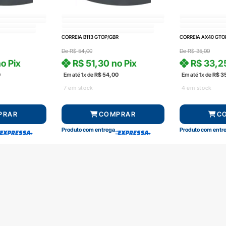
CORREIA B113 GTOP/GBR
CORREIA AX40 GTO
De
R$
54,00
De
R$
35,00
o Pix
R$
51,30
no Pix
R$
33,2
0
Em até 1x de
R$
54,00
Em até 1x de
R$
3
7 em stock
4 em stock
PRAR
COMPRAR
C
Produto com entrega
Produto com entr
Central de atendimento
Formas de pag
(51) 3592-2232
51 3592-2232