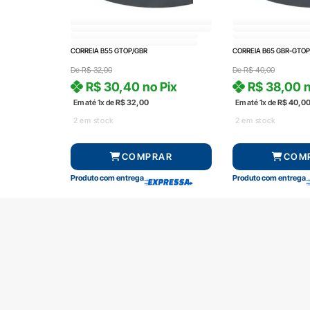
CORREIA B55 GTOP/GBR
CORREIA B65 GBR-GTOP
De
R$
32,00
De
R$
40,00
R$
30,40
no Pix
R$
38,00
n
Em até 1x de
R$
32,00
Em até 1x de
R$
40,0
2 em stock
2 em stock
COMPRAR
COM
Produto com entrega
Produto com entrega
SOBRE A RADAL
TROCAS E DEVOLUÇÕES
CENTRAL DE ATENDIMENTO