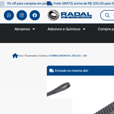
5% off para compras em pix
Frete GRÁTIS acima de R$ 300,00 para S
Abrasivos
Adesivos e Quimicos
Compre p
Início
/
Transmissão
/
Correias
/ CORREIA SINCRON XL 050 (1/2) – 200
Enviado no mesmo dia!