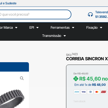
ul e Sudeste
Televend
51 3592
or Marca
EPI
Ferramentas
Fixação
Transmissão
7423
SKU:
CORREIA SINCRON XL
De
R$
48,00
R$
45,60
no
Em até 1x de
R$
48,00
1 em stock