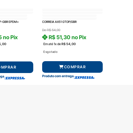
P-GBR EPDM+
CORREIA AX51 GTOP/GBR
De
R$
54,00
5
no Pix
R$
51,30
no Pix
5,00
Em até 1x de
R$
54,00
Esgotado
COMPRAR
OMPRAR
Produto com entrega
ega
amento
Segurança