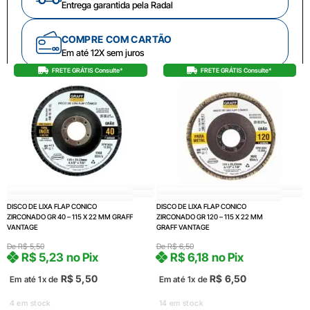
Entrega garantida pela Radal
COMPRE COM CARTÃO
Em até 12X sem juros
FRETE GRÁTIS Consulte*
FRETE GRÁTIS Consulte*
DISCO DE LIXA FLAP CONICO
DISCO DE LIXA FLAP CONICO
ZIRCONADO GR 40 – 115 X 22 MM GRAFF
ZIRCONADO GR 120 – 115 X 22 MM
VANTAGE
GRAFF VANTAGE
De
R$
5,50
De
R$
6,50
R$
5,23
no Pix
R$
6,18
no Pix
R$
5,50
R$
6,50
Em até 1x de
Em até 1x de
4 em stock
14 em stock