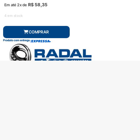
R$
58,35
Em até 2x de
4 em stock
COMPRAR
Produto com entrega
SOBRE A RADAL
TROCAS E DEVOLUÇÕES
CENTRAL DE ATENDIMENTO
POLÍTICA DE PRIVACIDADE
COMO CHEGAR
Central de atendimento
(51) 3592-2232