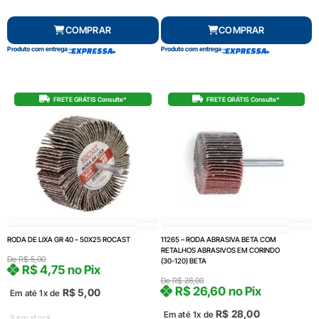
COMPRAR
COMPRAR
Produto com entrega
Produto com entrega
FRETE GRÁTIS Consulte*
FRETE GRÁTIS Consulte*
RODA DE LIXA GR 40 – 50X25 ROCAST
11265 – RODA ABRASIVA BETA COM
RETALHOS ABRASIVOS EM CORINDO
De
R$
5,00
(30-120) BETA
R$
4,75
no Pix
De
R$
28,00
R$
26,60
no Pix
R$
5,00
Em até 1x de
R$
28,00
Em até 1x de
9 em stock