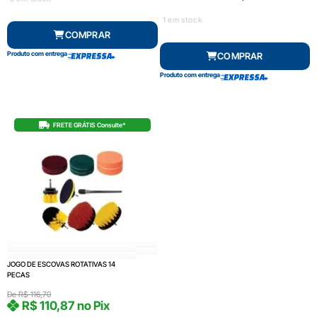
1 em stock
COMPRAR
Produto com entrega
COMPRAR
Produto com entrega
FRETE GRÁTIS Consulte*
JOGO DE ESCOVAS ROTATIVAS 14
PECAS
De
R$
116,70
R$
110,87
no Pix