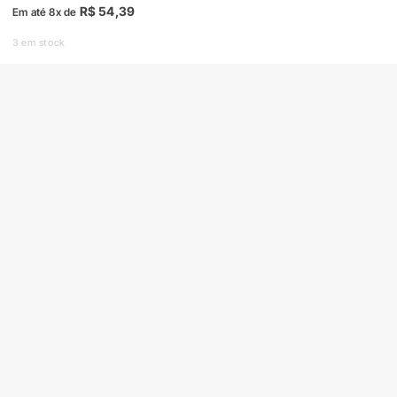
R$
54,39
Em até 8x de
3 em stock
COMPRAR
Produto com entrega
SOBRE A RADAL
TROCAS E DEVOLUÇÕES
CENTRAL DE ATENDIMENTO
POLÍTICA DE PRIVACIDADE
COMO CHEGAR
Central de atendimento
(51) 3592-2232