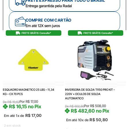
FRETE EXPRESSO PARA TODO O BRASIL
Entrega garantida pela Radal
COMPRE COM CARTÃO
Em até 12X sem juros
FRETE GRÁTIS Consulte*
FRETE GRÁTIS Consulte*
ESQUADRO MAGNETICO 25 LBS – 11,34
INVERSORA DE SOLDA TI150 PRO KIT –
KG – CX 70 PCS
220V + OCULOS DE SOLDA
AUTOMATICO
Por
R$
17,00
De
R$
19,62
R$
16,15
no Pix
Por
R$
508,00
De
R$
602,66
R$
482,60
no Pix
R$
17,00
Em até 1x de
R$
50,80
Em até 10x de
2 em stock