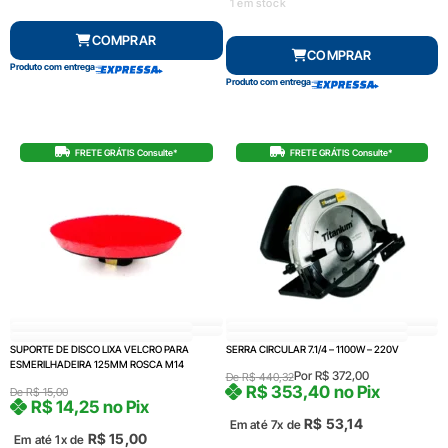
1 em stock
COMPRAR
COMPRAR
Produto com entrega
Produto com entrega
FRETE GRÁTIS Consulte*
FRETE GRÁTIS Consulte*
SUPORTE DE DISCO LIXA VELCRO PARA
SERRA CIRCULAR 7.1/4 – 1100W – 220V
ESMERILHADEIRA 125MM ROSCA M14
Por
R$
372,00
De
R$
440,32
R$
353,40
no Pix
De
R$
15,00
R$
14,25
no Pix
R$
53,14
Em até 7x de
R$
15,00
Em até 1x de