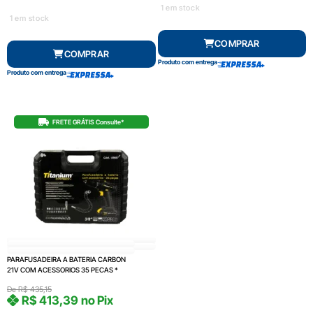
1 em stock
1 em stock
COMPRAR
COMPRAR
Produto com entrega
Produto com entrega
FRETE GRÁTIS Consulte*
PARAFUSADEIRA A BATERIA CARBON
21V COM ACESSORIOS 35 PECAS *
De
R$
435,15
R$
413,39
no Pix