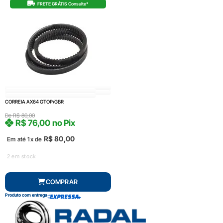
FRETE GRÁTIS Consulte*
CORREIA AX64 GTOP/GBR
De
R$
80,00
R$
76,00
no Pix
R$
80,00
Em até 1x de
2 em stock
COMPRAR
Produto com entrega