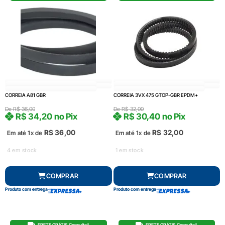
CORREIA A81 GBR
CORREIA 3VX 475 GTOP-GBR EPDM+
De
R$
36,00
De
R$
32,00
R$
34,20
no Pix
R$
30,40
no Pix
R$
36,00
R$
32,00
Em até 1x de
Em até 1x de
4 em stock
1 em stock
COMPRAR
COMPRAR
Produto com entrega
Produto com entrega
FRETE GRÁTIS Consulte*
FRETE GRÁTIS Consulte*