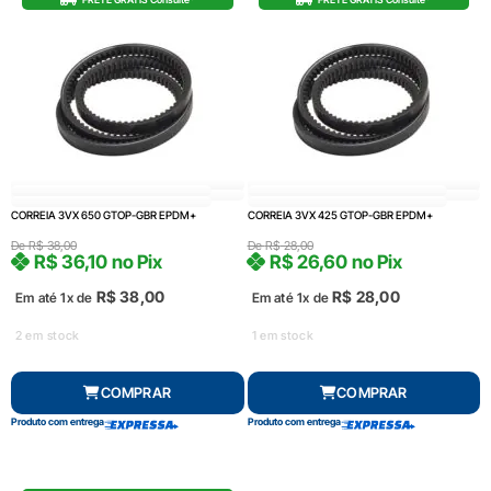
CORREIA 3VX 650 GTOP-GBR EPDM+
CORREIA 3VX 425 GTOP-GBR EPDM+
De
R$
38,00
De
R$
28,00
R$
36,10
no Pix
R$
26,60
no Pix
R$
38,00
R$
28,00
Em até 1x de
Em até 1x de
2 em stock
1 em stock
COMPRAR
COMPRAR
Produto com entrega
Produto com entrega