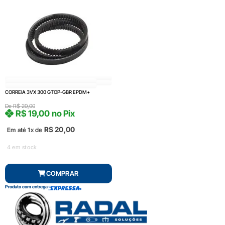
CORREIA 3VX 300 GTOP-GBR EPDM+
De
R$
20,00
R$
19,00
no Pix
R$
20,00
Em até 1x de
4 em stock
COMPRAR
Produto com entrega