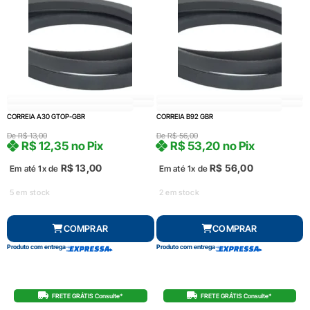
CORREIA A30 GTOP-GBR
CORREIA B92 GBR
De
R$
13,00
De
R$
56,00
R$
12,35
no Pix
R$
53,20
no Pix
R$
13,00
R$
56,00
Em até 1x de
Em até 1x de
5 em stock
2 em stock
COMPRAR
COMPRAR
Produto com entrega
Produto com entrega
FRETE GRÁTIS Consulte*
FRETE GRÁTIS Consulte*