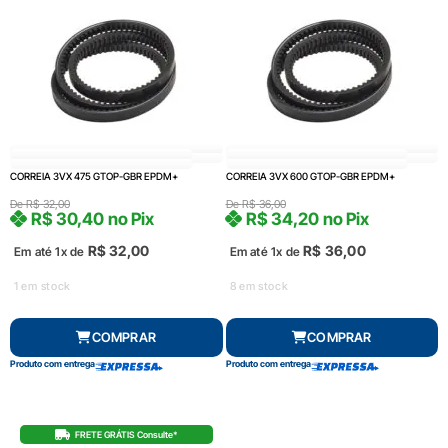
CORREIA 3VX 475 GTOP-GBR EPDM+
CORREIA 3VX 600 GTOP-GBR EPDM+
De
R$
32,00
De
R$
36,00
R$
30,40
no Pix
R$
34,20
no Pix
R$
32,00
R$
36,00
Em até 1x de
Em até 1x de
1 em stock
8 em stock
COMPRAR
COMPRAR
Produto com entrega
Produto com entrega
FRETE GRÁTIS Consulte*