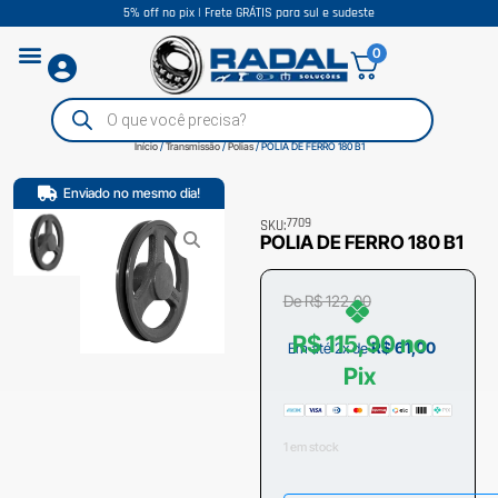
5% off no pix | Frete GRÁTIS para sul e sudeste
0
Início
/
Transmissão
/
Polias
/ POLIA DE FERRO 180 B1
Enviado no mesmo dia!
7709
SKU:
POLIA DE FERRO 180 B1
De
R$
122,00
R$
115,90
no
R$
61,00
Em até 2x de
Pix
1 em stock