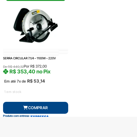
SERRA CIRCULAR 7.1/4 – 1100W – 220V
Por
R$
372,00
De
R$
440,32
R$
353,40
no Pix
R$
53,14
Em até 7x de
1 em stock
COMPRAR
Produto com entrega