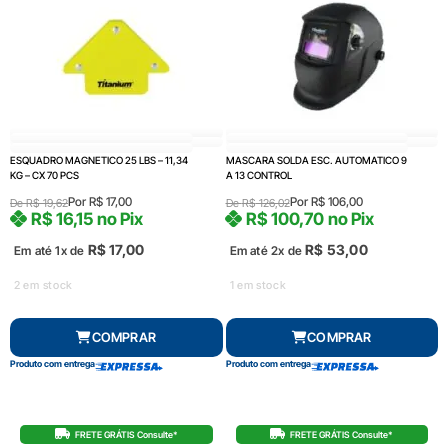
ESQUADRO MAGNETICO 25 LBS – 11,34
MASCARA SOLDA ESC. AUTOMATICO 9
KG – CX 70 PCS
A 13 CONTROL
Por
R$
17,00
Por
R$
106,00
De
R$
19,62
De
R$
126,02
R$
16,15
no Pix
R$
100,70
no Pix
R$
17,00
R$
53,00
Em até 1x de
Em até 2x de
2 em stock
1 em stock
COMPRAR
COMPRAR
Produto com entrega
Produto com entrega
FRETE GRÁTIS Consulte*
FRETE GRÁTIS Consulte*