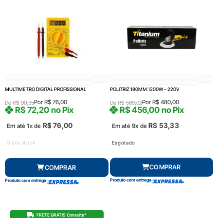
MULTIMETRO DIGITAL PROFISSIONAL
POLITRIZ 180MM 1200W – 220V
Por
R$
76,00
Por
R$
480,00
De
R$
90,35
De
R$
569,02
R$
72,20
no Pix
R$
456,00
no Pix
R$
76,00
R$
53,33
Em até 1x de
Em até 9x de
3 em stock
Esgotado
COMPRAR
COMPRAR
Produto com entrega
Produto com entrega
FRETE GRÁTIS Consulte*