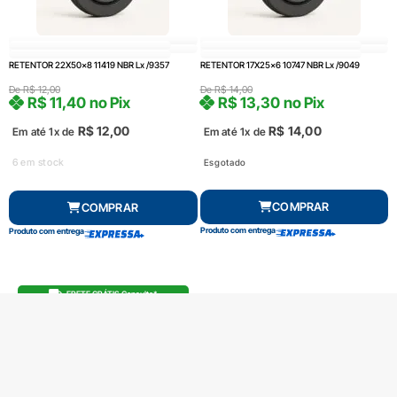
RETENTOR 22X50x8 11419 NBR Lx /9357
RETENTOR 17X25x6 10747 NBR Lx /9049
De
R$
12,00
De
R$
14,00
R$
11,40
no Pix
R$
13,30
no Pix
R$
12,00
R$
14,00
Em até 1x de
Em até 1x de
6 em stock
Esgotado
COMPRAR
COMPRAR
Produto com entrega
Produto com entrega
FRETE GRÁTIS Consulte*