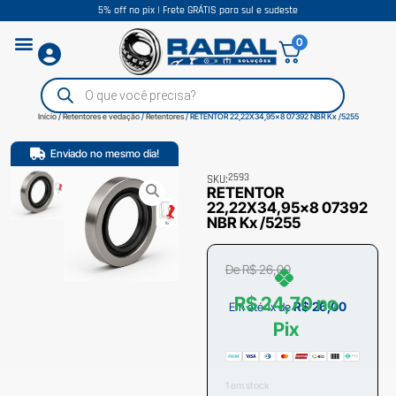
5% off no pix | Frete GRÁTIS para sul e sudeste
0
Início
/
Retentores e vedação
/
Retentores
/ RETENTOR 22,22X34,95×8 07392 NBR Kx /5255
Enviado no mesmo dia!
2593
SKU:
RETENTOR
22,22X34,95×8 07392
NBR Kx /5255
De
R$
26,00
R$
24,70
no
R$
26,00
Em até 1x de
Pix
1 em stock