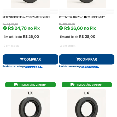
RETENTOR 30X55x7 11072 NBR Lx /9329
RETENTOR 40X70x8 11221 NBR Lx /9411
De
R$
26,00
De
R$
28,00
R$
24,70
no Pix
R$
26,60
no Pix
R$
26,00
R$
28,00
Em até 1x de
Em até 1x de
2 em stock
3 em stock
COMPRAR
COMPRAR
Produto com entrega
Produto com entrega
FRETE GRÁTIS Consulte*
FRETE GRÁTIS Consulte*