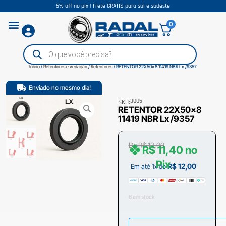
5% off no pix | Frete GRÁTIS para sul e sudeste
0
Início
/
Retentores e vedação
/
Retentores
/ RETENTOR 22X50x8 11419 NBR Lx /9357
Enviado no mesmo dia!
3005
SKU:
RETENTOR 22X50x8
11419 NBR Lx /9357
De
R$
12,00
R$
11,40
no
Pix
R$
12,00
Em até 1x de
6 em stock