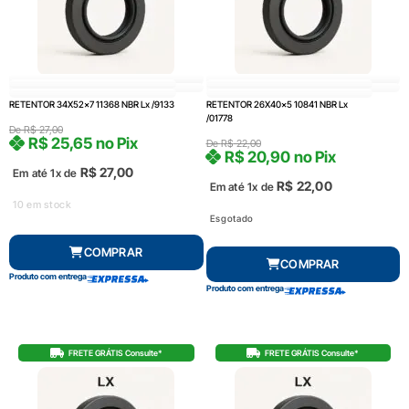
RETENTOR 34X52x7 11368 NBR Lx /9133
RETENTOR 26X40x5 10841 NBR Lx
/01778
De
R$
27,00
R$
25,65
no Pix
De
R$
22,00
R$
20,90
no Pix
R$
27,00
Em até 1x de
R$
22,00
Em até 1x de
10 em stock
Esgotado
COMPRAR
COMPRAR
Produto com entrega
Produto com entrega
FRETE GRÁTIS Consulte*
FRETE GRÁTIS Consulte*