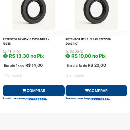
RETENTOR 62X85x13 11039 NBR Lx
RETENTOR 11243 LX SAV 8777 DBH
/8945
20x34x7
De
R$
14,00
De
R$
20,00
R$
13,30
no Pix
R$
19,00
no Pix
R$
14,00
R$
20,00
Em até 1x de
Em até 1x de
11 em stock
3 em stock
COMPRAR
COMPRAR
Produto com entrega
Produto com entrega
FRETE GRÁTIS Consulte*