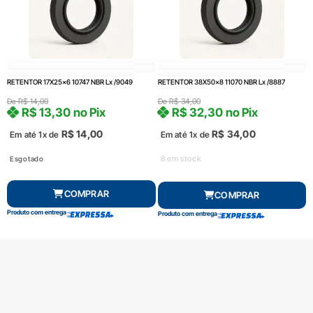
RETENTOR 17X25x6 10747 NBR Lx /9049
RETENTOR 38X50x8 11070 NBR Lx /8887
De
R$
14,00
De
R$
34,00
R$
13,30
no Pix
R$
32,30
no Pix
R$
14,00
R$
34,00
Em até 1x de
Em até 1x de
8 em stock
Esgotado
COMPRAR
COMPRAR
Produto com entrega
Produto com entrega
FRETE GRÁTIS Consulte*