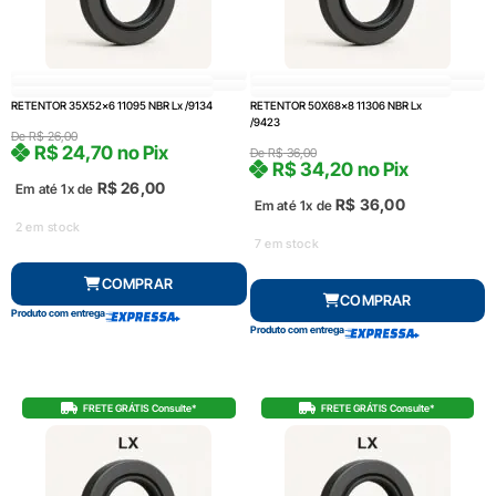
RETENTOR 35X52x6 11095 NBR Lx /9134
RETENTOR 50X68x8 11306 NBR Lx
/9423
De
R$
26,00
R$
24,70
no Pix
De
R$
36,00
R$
34,20
no Pix
R$
26,00
Em até 1x de
R$
36,00
Em até 1x de
2 em stock
7 em stock
COMPRAR
COMPRAR
Produto com entrega
Produto com entrega
FRETE GRÁTIS Consulte*
FRETE GRÁTIS Consulte*