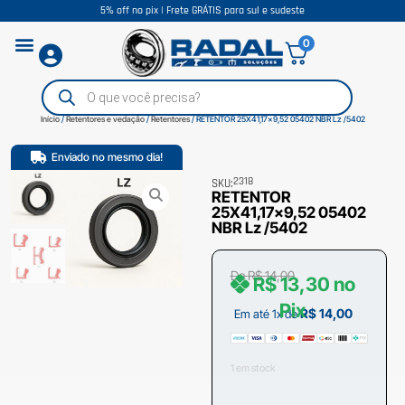
5% off no pix | Frete GRÁTIS para sul e sudeste
0
Início
/
Retentores e vedação
/
Retentores
/ RETENTOR 25X41,17×9,52 05402 NBR Lz /5402
Enviado no mesmo dia!
2318
SKU:
RETENTOR
25X41,17×9,52 05402
NBR Lz /5402
De
R$
14,00
R$
13,30
no
Pix
R$
14,00
Em até 1x de
1 em stock