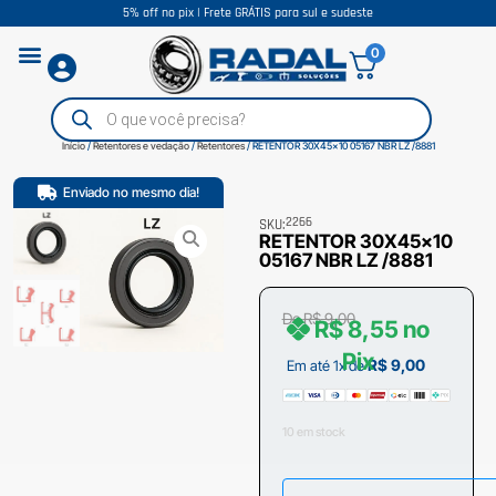
5% off no pix | Frete GRÁTIS para sul e sudeste
0
Início
/
Retentores e vedação
/
Retentores
/ RETENTOR 30X45x10 05167 NBR LZ /8881
Enviado no mesmo dia!
2266
SKU:
RETENTOR 30X45x10
05167 NBR LZ /8881
De
R$
9,00
R$
8,55
no
Pix
R$
9,00
Em até 1x de
10 em stock