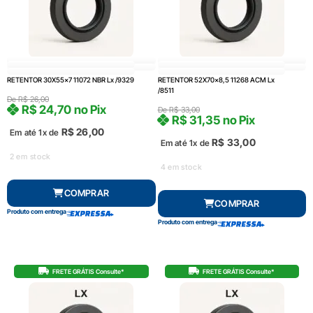
RETENTOR 30X55x7 11072 NBR Lx /9329
RETENTOR 52X70x8,5 11268 ACM Lx
/8511
De
R$
26,00
R$
24,70
no Pix
De
R$
33,00
R$
31,35
no Pix
R$
26,00
Em até 1x de
R$
33,00
Em até 1x de
2 em stock
4 em stock
COMPRAR
COMPRAR
Produto com entrega
Produto com entrega
FRETE GRÁTIS Consulte*
FRETE GRÁTIS Consulte*