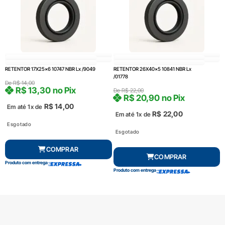
RETENTOR 17X25x6 10747 NBR Lx /9049
RETENTOR 26X40x5 10841 NBR Lx
/01778
De
R$
14,00
R$
13,30
no Pix
De
R$
22,00
R$
20,90
no Pix
R$
14,00
Em até 1x de
R$
22,00
Em até 1x de
Esgotado
Esgotado
COMPRAR
COMPRAR
Produto com entrega
Produto com entrega
FRETE GRÁTIS Consulte*