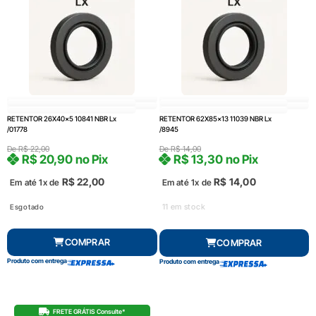
RETENTOR 26X40x5 10841 NBR Lx
RETENTOR 62X85x13 11039 NBR Lx
/01778
/8945
De
R$
22,00
De
R$
14,00
R$
20,90
no Pix
R$
13,30
no Pix
R$
22,00
R$
14,00
Em até 1x de
Em até 1x de
11 em stock
Esgotado
COMPRAR
COMPRAR
Produto com entrega
Produto com entrega
FRETE GRÁTIS Consulte*