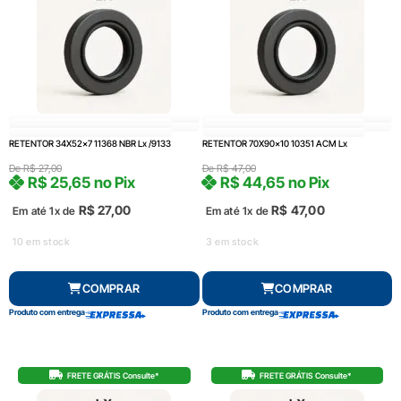
RETENTOR 34X52x7 11368 NBR Lx /9133
RETENTOR 70X90x10 10351 ACM Lx
De
R$
27,00
De
R$
47,00
R$
25,65
no Pix
R$
44,65
no Pix
R$
27,00
R$
47,00
Em até 1x de
Em até 1x de
10 em stock
3 em stock
COMPRAR
COMPRAR
Produto com entrega
Produto com entrega
FRETE GRÁTIS Consulte*
FRETE GRÁTIS Consulte*