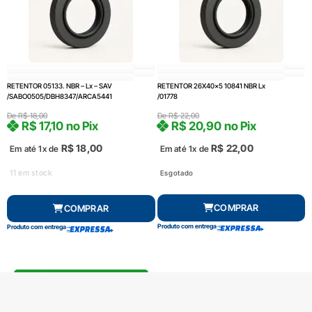
RETENTOR 05133. NBR – Lx – SAV
RETENTOR 26X40x5 10841 NBR Lx
/SABO0505/DBH8347/ARCA5441
/01778
De
R$
18,00
De
R$
22,00
R$
17,10
no Pix
R$
20,90
no Pix
R$
18,00
R$
22,00
Em até 1x de
Em até 1x de
11 em stock
Esgotado
COMPRAR
COMPRAR
Produto com entrega
Produto com entrega
FRETE GRÁTIS Consulte*