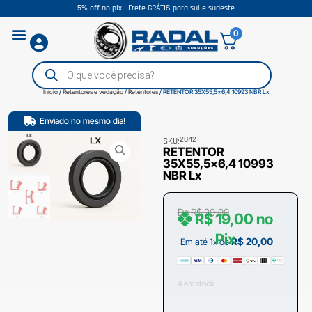
5% off no pix | Frete GRÁTIS para sul e sudeste
0
Início
/
Retentores e vedação
/
Retentores
/ RETENTOR 35X55,5×6,4 10993 NBR Lx
Enviado no mesmo dia!
2042
SKU:
RETENTOR
35X55,5×6,4 10993
NBR Lx
De
R$
20,00
R$
19,00
no
Pix
R$
20,00
Em até 1x de
4 em stock