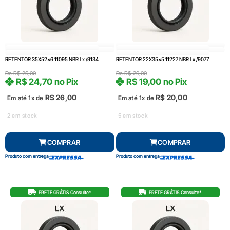
RETENTOR 35X52x6 11095 NBR Lx /9134
RETENTOR 22X35x5 11227 NBR Lx /9077
De
R$
26,00
De
R$
20,00
R$
24,70
no Pix
R$
19,00
no Pix
R$
26,00
R$
20,00
Em até 1x de
Em até 1x de
2 em stock
5 em stock
COMPRAR
COMPRAR
Produto com entrega
Produto com entrega
FRETE GRÁTIS Consulte*
FRETE GRÁTIS Consulte*