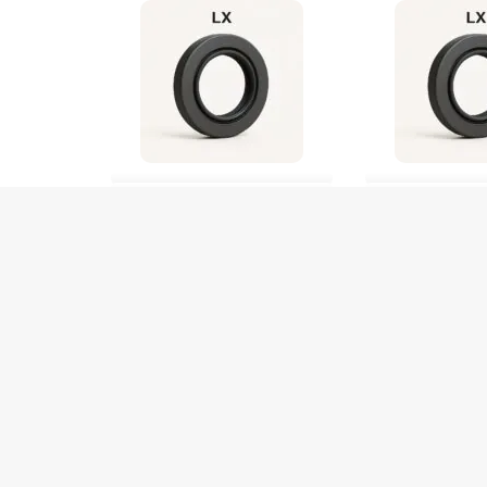
RETENTOR 50X68x8 11306 NBR Lx /9423
RETENTOR 35X70x8 1140
De
R$
36,00
De
R$
28,00
R$
34,20
no Pix
R$
26,60
n
Em até 1x de
R$
36,00
Em até 1x de
R$
28,0
7 em stock
4 em stock
COMPRAR
COM
Produto com entrega
Produto com entrega