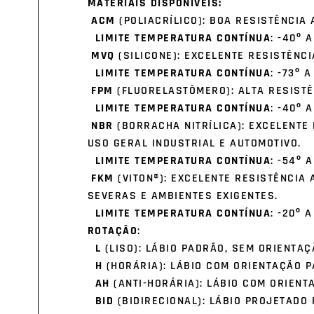
MATERIAIS DISPONÍVEIS:
ACM
(POLIACRÍLICO): BOA RESISTÊNCIA
LIMITE TEMPERATURA CONTÍNUA
: -40º A
MVQ
(SILICONE): EXCELENTE RESISTÊNC
LIMITE TEMPERATURA CONTÍNUA
: -73º A
FPM
(FLUORELASTÔMERO): ALTA RESISTÊ
LIMITE TEMPERATURA CONTÍNUA
: -40º 
NBR
(BORRACHA NITRÍLICA): EXCELENTE 
USO GERAL INDUSTRIAL E AUTOMOTIVO.
LIMITE TEMPERATURA CONTÍNUA
: -54º A
FKM
(VITON®): EXCELENTE RESISTÊNCIA
SEVERAS E AMBIENTES EXIGENTES.
LIMITE TEMPERATURA CONTÍNUA
: -20º A
ROTAÇÃO
:
L
(LISO): LÁBIO PADRÃO, SEM ORIENTAÇ
H
(HORÁRIA): LÁBIO COM ORIENTAÇÃO P
AH
(ANTI-HORÁRIA): LÁBIO COM ORIENT
BID
(BIDIRECIONAL): LÁBIO PROJETADO