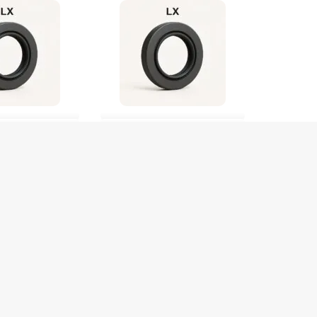
11093 NBR Lx
RETENTOR 70X90x10 10351 ACM Lx
De
R$
47,00
0
no Pix
R$
44,65
no Pix
,00
Em até 1x de
R$
47,00
3 em stock
OMPRAR
COMPRAR
ega
Produto com entrega