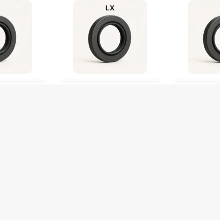
1 NBR Lx /9152
RETENTOR 76X94x8,5 11424 FPM Lx
RETENTOR 34X54x8 
/9881
De
R$
16,00
De
R$
73,00
o Pix
R$
15,2
R$
69,35
no Pix
0
Em até 1x de
R$
16
Em até 1x de
R$
73,00
2 em stock
5 em stock
PRAR
C
COMPRAR
Produto com entr
Produto com entrega