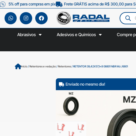
5% off para compras em pix
Frete GRÁTIS acima de R$ 300,00 para S
Abrasivos
Adesivos e Quimicos
Compre p
Início
/
Retentores e vedação
/
Retentores
/ RETENTOR 39,42X57,1×8 06801 NBR Mz /6801
Enviado no mesmo dia!