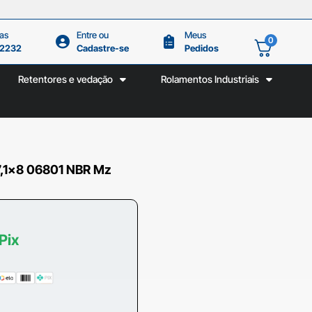
as
Entre ou
Meus
0
.2232
Cadastre-se
Pedidos
Retentores e vedação
Rolamentos Industriais
,1×8 06801 NBR Mz
Pix