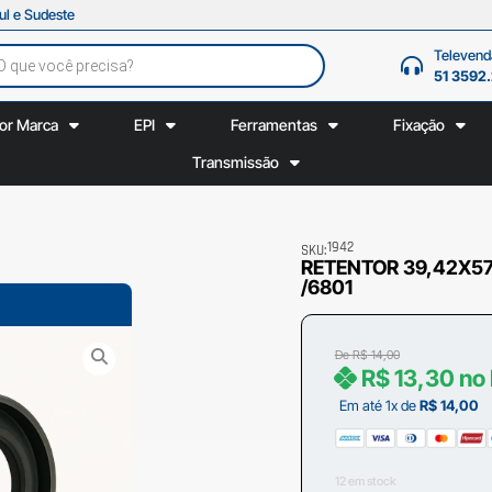
ul e Sudeste
Televend
51 3592
or Marca
EPI
Ferramentas
Fixação
Transmissão
1942
SKU:
RETENTOR 39,42X57
/6801
De
R$
14,00
R$
13,30
no 
Em até 1x de
R$
14,00
12 em stock