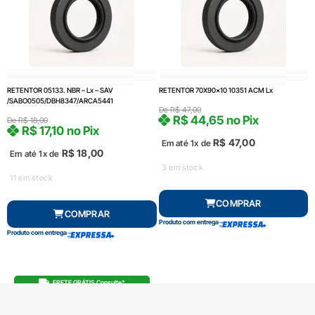
RETENTOR 05133. NBR – Lx – SAV
RETENTOR 70X90x10 10351 ACM Lx
/SABO0505/DBH8347/ARCA5441
De
R$
47,00
R$
44,65
no Pix
De
R$
18,00
R$
17,10
no Pix
R$
47,00
Em até 1x de
R$
18,00
Em até 1x de
3 em stock
11 em stock
COMPRAR
COMPRAR
Produto com entrega
Produto com entrega
FRETE GRÁTIS Consulte*