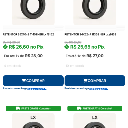
RETENTOR 35X70x8 11401 NBR Lx /9152
RETENTOR 34X52x7 11368 NBR Lx /9133
De
R$
28,00
De
R$
27,00
R$
26,60
no Pix
R$
25,65
no Pix
R$
28,00
R$
27,00
Em até 1x de
Em até 1x de
4 em stock
10 em stock
COMPRAR
COMPRAR
Produto com entrega
Produto com entrega
FRETE GRÁTIS Consulte*
FRETE GRÁTIS Consulte*