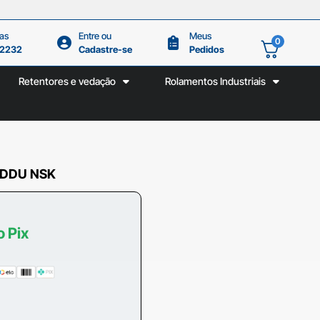
as
Entre ou
Meus
0
.2232
Cadastre-se
Pedidos
Retentores e vedação
Rolamentos Industriais
 DDU NSK
o Pix