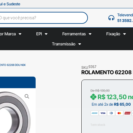
ul e Sudeste
Televend
51 3592
or Marca
EPI
Ferramentas
Fixação
Transmissão
ENTO 62208 DDU NSK
9367
SKU:
ROLAMENTO 62208
De
R$
130,00
R$
123,50
n
Em até 2x de
R$
65,00
1 em stock