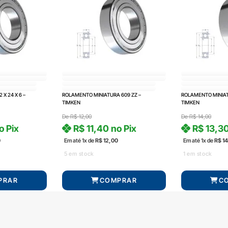
 X 24 X 6 –
ROLAMENTO MINIATURA 609 ZZ –
ROLAMENTO MINIAT
TIMKEN
TIMKEN
De
R$
12,00
De
R$
14,00
o Pix
R$
11,40
no Pix
R$
13,3
0
Em até 1x de
R$
12,00
Em até 1x de
R$
14
5 em stock
1 em stock
PRAR
COMPRAR
C
Produto com entrega
Produto com entr