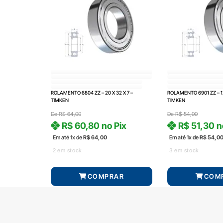
ROLAMENTO 6804 ZZ – 20 X 32 X 7 –
ROLAMENTO 6901 ZZ – 12
TIMKEN
TIMKEN
De
R$
64,00
De
R$
54,00
R$
60,80
no Pix
R$
51,30
n
Em até 1x de
R$
64,00
Em até 1x de
R$
54,0
2 em stock
3 em stock
COMPRAR
COM
Produto com entrega
Produto com entrega