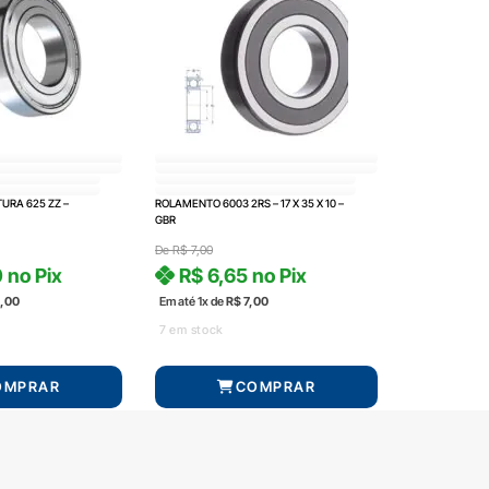
URA 625 ZZ –
ROLAMENTO 6003 2RS – 17 X 35 X 10 –
GBR
De
R$
7,00
0
no Pix
R$
6,65
no Pix
,00
Em até 1x de
R$
7,00
7 em stock
OMPRAR
COMPRAR
ega
Produto com entrega