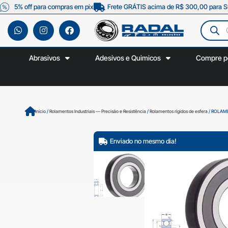
5% off para compras em pix
Frete GRÁTIS acima de R$ 300,00 para S
Abrasivos
Adesivos e Quimicos
Compre p
Início
/
Rolamentos Industriais — Precisão e Resistência
/
Rolamentos rígidos de esfera
/ ROLAM
Enviado no mesmo dia!