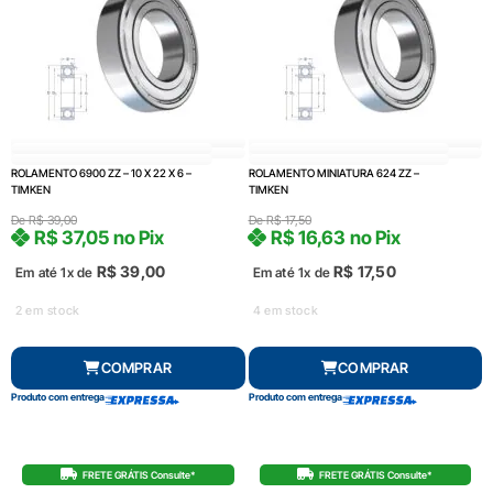
ROLAMENTO 6900 ZZ – 10 X 22 X 6 –
ROLAMENTO MINIATURA 624 ZZ –
TIMKEN
TIMKEN
De
R$
39,00
De
R$
17,50
R$
37,05
no Pix
R$
16,63
no Pix
R$
39,00
R$
17,50
Em até 1x de
Em até 1x de
2 em stock
4 em stock
COMPRAR
COMPRAR
Produto com entrega
Produto com entrega
FRETE GRÁTIS Consulte*
FRETE GRÁTIS Consulte*