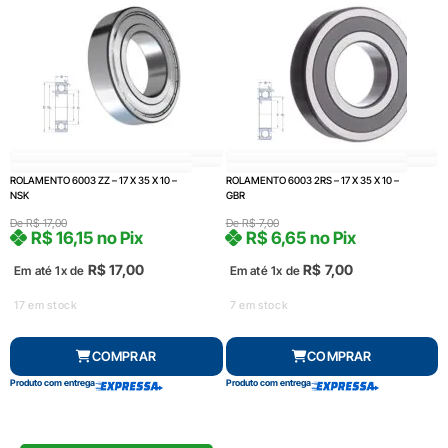
ROLAMENTO 6003 ZZ – 17 X 35 X 10 –
ROLAMENTO 6003 2RS – 17 X 35 X 10 –
NSK
GBR
De
R$
17,00
De
R$
7,00
R$
16,15
no Pix
R$
6,65
no Pix
R$
17,00
R$
7,00
Em até 1x de
Em até 1x de
17 em stock
7 em stock
COMPRAR
COMPRAR
Produto com entrega
Produto com entrega