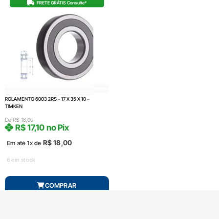
FRETE GRÁTIS Consulte*
ROLAMENTO 6003 2RS – 17 X 35 X 10 –
TIMKEN
De
R$
18,00
R$
17,10
no Pix
R$
18,00
Em até 1x de
6 em stock
COMPRAR
Produto com entrega