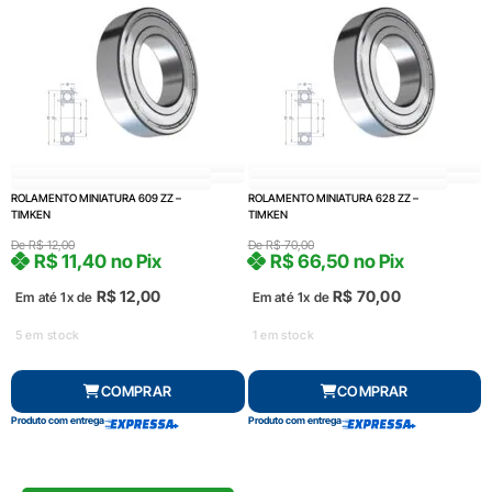
ROLAMENTO MINIATURA 609 ZZ –
ROLAMENTO MINIATURA 628 ZZ –
TIMKEN
TIMKEN
De
R$
12,00
De
R$
70,00
R$
11,40
no Pix
R$
66,50
no Pix
R$
12,00
R$
70,00
Em até 1x de
Em até 1x de
5 em stock
1 em stock
COMPRAR
COMPRAR
Produto com entrega
Produto com entrega