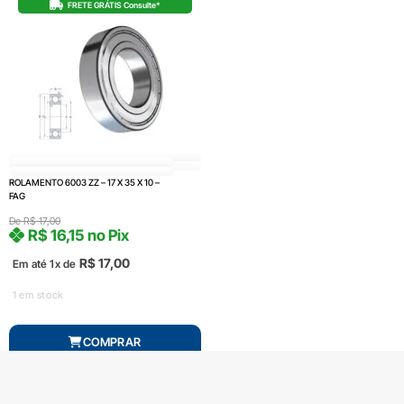
FRETE GRÁTIS Consulte*
ROLAMENTO 6003 ZZ – 17 X 35 X 10 –
FAG
De
R$
17,00
R$
16,15
no Pix
R$
17,00
Em até 1x de
1 em stock
COMPRAR
Produto com entrega