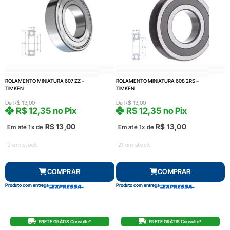
ROLAMENTO MINIATURA 607 ZZ –
ROLAMENTO MINIATURA 608 2RS –
TIMKEN
TIMKEN
De
R$
13,00
De
R$
13,00
R$
12,35
no Pix
R$
12,35
no Pix
R$
13,00
R$
13,00
Em até 1x de
Em até 1x de
3 em stock
21 em stock
COMPRAR
COMPRAR
Produto com entrega
Produto com entrega
FRETE GRÁTIS Consulte*
FRETE GRÁTIS Consulte*