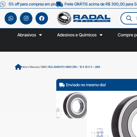
5% off para compras em pix
Frete GRÁTIS acima de R$ 300,00 para S
Abrasivos
Adesivos e Quimicos
Compre p
Início
/
Marcas
/
GBR
/ ROLAMENTO 6800 2RS – 10 X 19 X 5 – GBR
Enviado no mesmo dia!