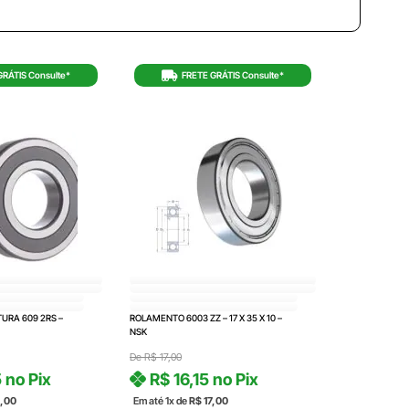
GRÁTIS Consulte*
FRETE GRÁTIS Consulte*
URA 609 2RS –
ROLAMENTO 6003 ZZ – 17 X 35 X 10 –
NSK
De
R$
17,00
5
no Pix
R$
16,15
no Pix
,00
Em até 1x de
R$
17,00