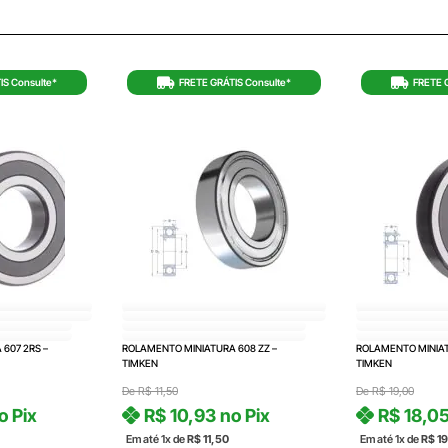
IS Consulte*
FRETE GRÁTIS Consulte*
FRETE 
607 2RS –
ROLAMENTO MINIATURA 608 ZZ –
ROLAMENTO MINIAT
TIMKEN
TIMKEN
De
R$
11,50
De
R$
19,00
o Pix
R$
10,93
no Pix
R$
18,0
Em até 1x de
R$
11,50
Em até 1x de
R$
19