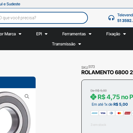
ul e Sudeste
Televend
51 3592
or Marca
EPI
Ferramentas
Fixação
Transmissão
5173
SKU:
ROLAMENTO 6800 2RS
De
R$
5,00
R$
4,75
no P
Em até 1x de
R$
5,00
3 em stock