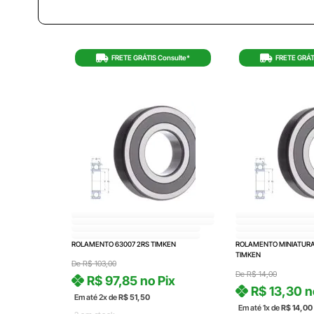
FRETE GRÁTIS Consulte*
FRETE GRÁT
ROLAMENTO 63007 2RS TIMKEN
ROLAMENTO MINIATURA 
TIMKEN
De
R$
103,00
De
R$
14,00
R$
97,85
no Pix
R$
13,30
n
Em até 2x de
R$
51,50
Em até 1x de
R$
14,00