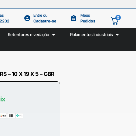
as
Entre ou
Meus
0
.2232
Cadastre-se
Pedidos
Retentores e vedação
Rolamentos Industriais
 – 10 X 19 X 5 – GBR
ix