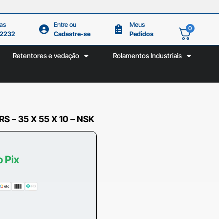
as
Entre ou
Meus
0
.2232
Cadastre-se
Pedidos
Retentores e vedação
Rolamentos Industriais
 – 35 X 55 X 10 – NSK
o Pix