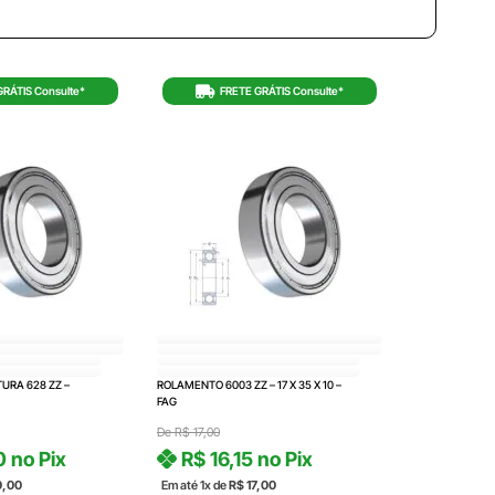
GRÁTIS Consulte*
FRETE GRÁTIS Consulte*
URA 628 ZZ –
ROLAMENTO 6003 ZZ – 17 X 35 X 10 –
FAG
De
R$
17,00
0
no Pix
R$
16,15
no Pix
0,00
Em até 1x de
R$
17,00