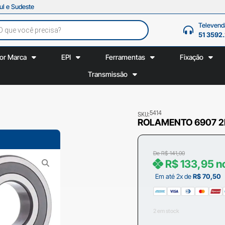
ul e Sudeste
Televend
51 3592
or Marca
EPI
Ferramentas
Fixação
Transmissão
5414
SKU:
ROLAMENTO 6907 2RS
De
R$
141,00
R$
133,95
n
Em até 2x de
R$
70,50
2 em stock