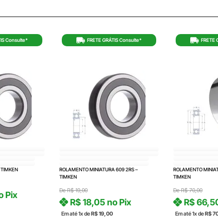
IS Consulte*
FRETE GRÁTIS Consulte*
FRETE 
 TIMKEN
ROLAMENTO MINIATURA 609 2RS –
ROLAMENTO MINIAT
TIMKEN
TIMKEN
De
R$
19,00
De
R$
70,00
o Pix
R$
18,05
no Pix
R$
66,5
Em até 1x de
R$
19,00
Em até 1x de
R$
7