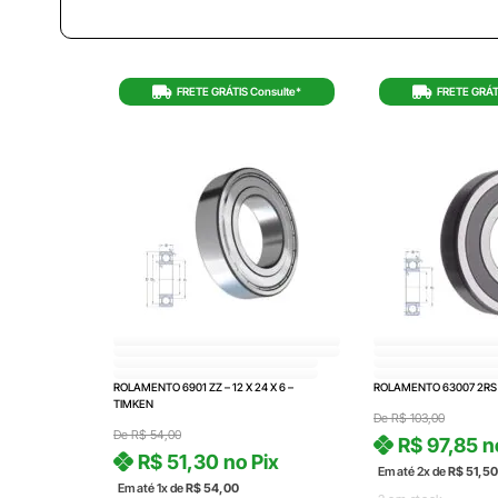
FRETE GRÁTIS Consulte*
FRETE GRÁT
ROLAMENTO 6901 ZZ – 12 X 24 X 6 –
ROLAMENTO 63007 2RS
TIMKEN
De
R$
103,00
De
R$
54,00
R$
97,85
n
R$
51,30
no Pix
Em até 2x de
R$
51,50
Em até 1x de
R$
54,00