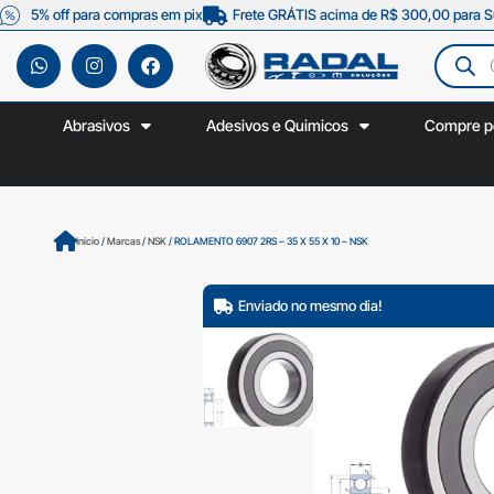
5% off para compras em pix
Frete GRÁTIS acima de R$ 300,00 para S
Abrasivos
Adesivos e Quimicos
Compre p
Início
/
Marcas
/
NSK
/ ROLAMENTO 6907 2RS – 35 X 55 X 10 – NSK
Enviado no mesmo dia!