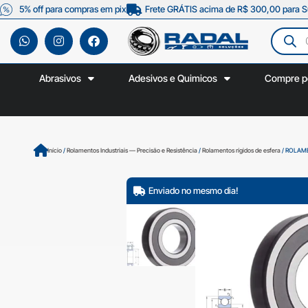
5% off para compras em pix
Frete GRÁTIS acima de R$ 300,00 para S
Abrasivos
Adesivos e Quimicos
Compre p
Início
/
Rolamentos Industriais — Precisão e Resistência
/
Rolamentos rígidos de esfera
/ ROLAM
Enviado no mesmo dia!