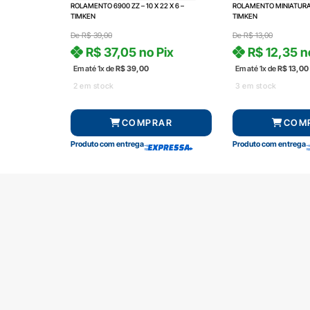
ROLAMENTO 6900 ZZ – 10 X 22 X 6 –
ROLAMENTO MINIATURA 
TIMKEN
TIMKEN
De
R$
39,00
De
R$
13,00
R$
37,05
no Pix
R$
12,35
n
Em até 1x de
R$
39,00
Em até 1x de
R$
13,00
2 em stock
3 em stock
COMPRAR
COM
Produto com entrega
Produto com entrega
SOBRE A RADAL
TROCAS E DEVOLUÇÕES
CENTRAL DE ATENDIMENTO
POLÍTICA DE PRIVACIDADE
COMO CHEGAR