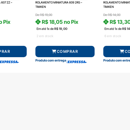
607 ZZ –
ROLAMENTO MINIATURA 609 2RS –
ROLAMENTO MINIAT
TIMKEN
TIMKEN
De
R$
19,00
De
R$
14,00
o Pix
R$
18,05
no Pix
R$
13,3
Em até 1x de
R$
19,00
Em até 1x de
R$
14
2 em stock
6 em stock
PRAR
COMPRAR
C
Produto com entrega
Produto com entr
Central de atendimento
Formas de pag
(51) 3592-2232
51 3592-2232
radalrolamentos@radal.com.br