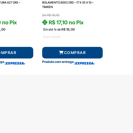
URA 627 2RS –
ROLAMENTO 6003 2RS – 17 X 35 X 10 –
TIMKEN
De
R$
18,00
0
no Pix
R$
17,10
no Pix
,00
Em até 1x de
R$
18,00
6 em stock
OMPRAR
COMPRAR
ega
Produto com entrega
amento
Segurança