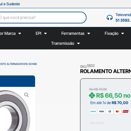
ul e Sudeste
Televend
51 3592
or Marca
EPI
Ferramentas
Fixação
Transmissão
ENTO ALTERNADOR B10-50 NSK
5503
SKU:
ROLAMENTO ALTERN
De
R$
70,00
R$
66,50
no
Em até 1x de
R$
70,00
1 em stock