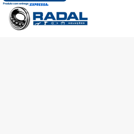
Produto com entrega
SOBRE A RADAL
TROCAS E DEVOLUÇÕES
CENTRAL DE ATENDIMENTO
POLÍTICA DE PRIVACIDADE
COMO CHEGAR
Central de atendimento
(51) 3592-2232
51 3592-2232
radalrolamentos@radal.com.br
Formas de pagamento