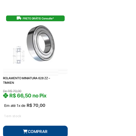
FRETE GRÁTIS Consulte*
ROLAMENTO MINIATURA 628 ZZ –
TIMKEN
De
R$
70,00
R$
66,50
no Pix
R$
70,00
Em até 1x de
1 em stock
COMPRAR