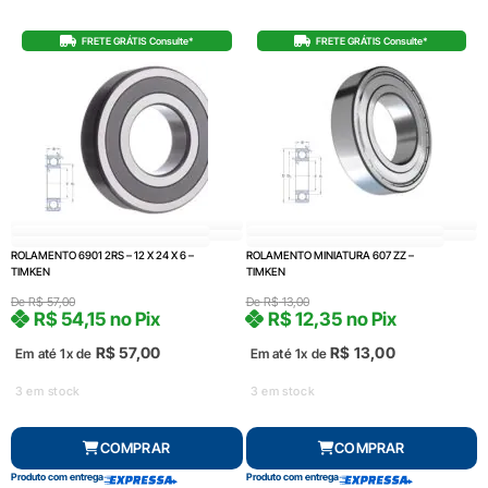
FRETE GRÁTIS Consulte*
FRETE GRÁTIS Consulte*
ROLAMENTO 6901 2RS – 12 X 24 X 6 –
ROLAMENTO MINIATURA 607 ZZ –
TIMKEN
TIMKEN
De
R$
57,00
De
R$
13,00
R$
54,15
no Pix
R$
12,35
no Pix
R$
57,00
R$
13,00
Em até 1x de
Em até 1x de
3 em stock
3 em stock
COMPRAR
COMPRAR
Produto com entrega
Produto com entrega