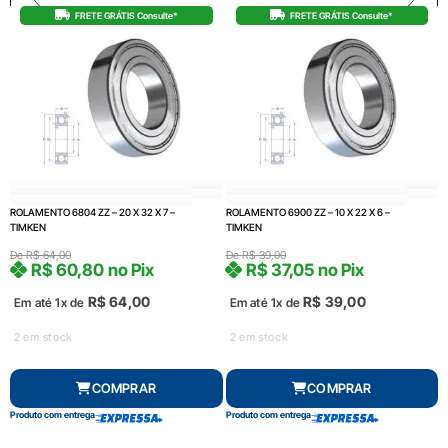
FRETE GRÁTIS Consulte*
FRETE GRÁTIS Consulte*
ROLAMENTO 6804 ZZ – 20 X 32 X 7 –
ROLAMENTO 6900 ZZ – 10 X 22 X 6 –
TIMKEN
TIMKEN
De
R$
64,00
De
R$
39,00
R$
60,80
no Pix
R$
37,05
no Pix
R$
64,00
R$
39,00
Em até 1x de
Em até 1x de
2 em stock
2 em stock
COMPRAR
COMPRAR
Produto com entrega
Produto com entrega