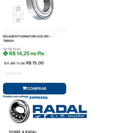
ROLAMENTO MINIATURA 626 2RS –
TIMKEN
De
R$
15,00
R$
14,25
no Pix
R$
15,00
Em até 1x de
1 em stock
COMPRAR
Produto com entrega
SOBRE A RADAL