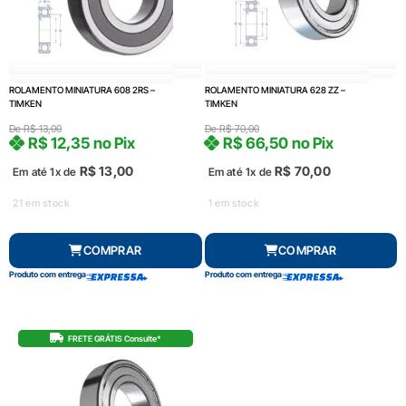
ROLAMENTO MINIATURA 608 2RS –
ROLAMENTO MINIATURA 628 ZZ –
TIMKEN
TIMKEN
De
R$
13,00
De
R$
70,00
R$
12,35
no Pix
R$
66,50
no Pix
R$
13,00
R$
70,00
Em até 1x de
Em até 1x de
21 em stock
1 em stock
COMPRAR
COMPRAR
Produto com entrega
Produto com entrega
FRETE GRÁTIS Consulte*