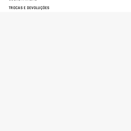
TROCAS E DEVOLUÇÕES
CENTRAL DE ATENDIMENTO
POLÍTICA DE PRIVACIDADE
COMO CHEGAR
Central de atendimento
(51) 3592-2232
51 3592-2232
radalrolamentos@radal.com.br
Formas de pagamento
Segurança