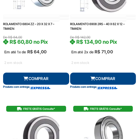
ROLAMENTO 6804 ZZ – 20 X 32 X 7 –
ROLAMENTO 6908 2RS – 40 X 62 X 12 –
TIMKEN
TIMKEN
De
R$
64,00
De
R$
142,00
R$
60,80
no Pix
R$
134,90
no Pix
R$
64,00
R$
71,00
Em até 1x de
Em até 2x de
2 em stock
2 em stock
COMPRAR
COMPRAR
Produto com entrega
Produto com entrega
FRETE GRÁTIS Consulte*
FRETE GRÁTIS Consulte*