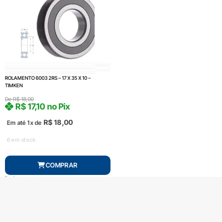
ROLAMENTO 6003 2RS – 17 X 35 X 10 –
TIMKEN
De
R$
18,00
R$
17,10
no Pix
R$
18,00
Em até 1x de
6 em stock
COMPRAR
Produto com entrega