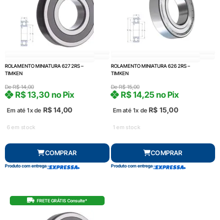
ROLAMENTO MINIATURA 627 2RS –
ROLAMENTO MINIATURA 626 2RS –
TIMKEN
TIMKEN
De
R$
14,00
De
R$
15,00
R$
13,30
no Pix
R$
14,25
no Pix
R$
14,00
R$
15,00
Em até 1x de
Em até 1x de
6 em stock
1 em stock
COMPRAR
COMPRAR
Produto com entrega
Produto com entrega
FRETE GRÁTIS Consulte*