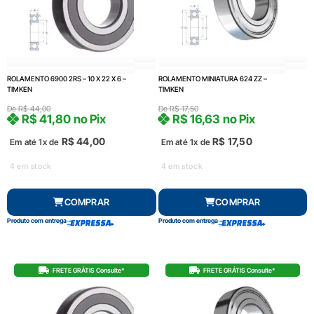
ROLAMENTO 6900 2RS – 10 X 22 X 6 –
ROLAMENTO MINIATURA 624 ZZ –
TIMKEN
TIMKEN
De
R$
44,00
De
R$
17,50
R$
41,80
no Pix
R$
16,63
no Pix
R$
44,00
R$
17,50
Em até 1x de
Em até 1x de
4 em stock
4 em stock
COMPRAR
COMPRAR
Produto com entrega
Produto com entrega
FRETE GRÁTIS Consulte*
FRETE GRÁTIS Consulte*