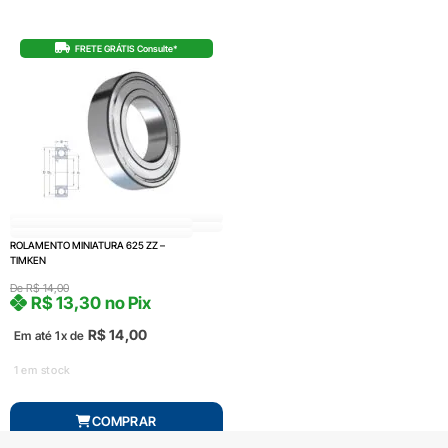
FRETE GRÁTIS Consulte*
ROLAMENTO MINIATURA 625 ZZ –
TIMKEN
De
R$
14,00
R$
13,30
no Pix
R$
14,00
Em até 1x de
1 em stock
COMPRAR
Produto com entrega