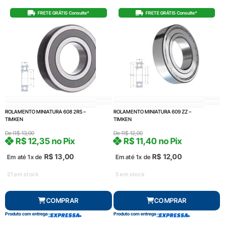
FRETE GRÁTIS Consulte*
FRETE GRÁTIS Consulte*
ROLAMENTO MINIATURA 608 2RS –
ROLAMENTO MINIATURA 609 ZZ –
TIMKEN
TIMKEN
De
R$
13,00
De
R$
12,00
R$
12,35
no Pix
R$
11,40
no Pix
R$
13,00
R$
12,00
Em até 1x de
Em até 1x de
21 em stock
5 em stock
COMPRAR
COMPRAR
Produto com entrega
Produto com entrega