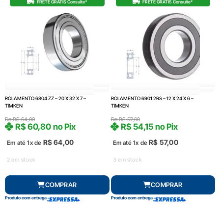
FRETE GRÁTIS Consulte*
FRETE GRÁTIS Consulte*
ROLAMENTO 6804 ZZ – 20 X 32 X 7 –
ROLAMENTO 6901 2RS – 12 X 24 X 6 –
TIMKEN
TIMKEN
De
R$
64,00
De
R$
57,00
R$
60,80
no Pix
R$
54,15
no Pix
R$
64,00
R$
57,00
Em até 1x de
Em até 1x de
2 em stock
3 em stock
COMPRAR
COMPRAR
Produto com entrega
Produto com entrega