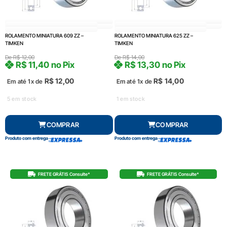
ROLAMENTO MINIATURA 609 ZZ –
ROLAMENTO MINIATURA 625 ZZ –
TIMKEN
TIMKEN
De
R$
12,00
De
R$
14,00
R$
11,40
no Pix
R$
13,30
no Pix
R$
12,00
R$
14,00
Em até 1x de
Em até 1x de
5 em stock
1 em stock
COMPRAR
COMPRAR
Produto com entrega
Produto com entrega
FRETE GRÁTIS Consulte*
FRETE GRÁTIS Consulte*