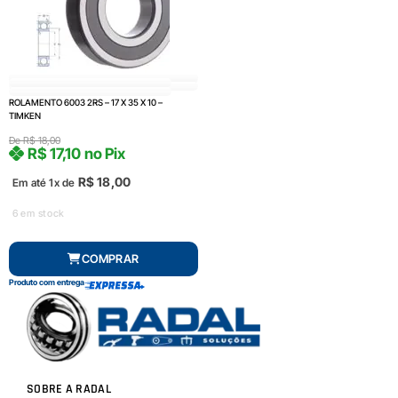
ROLAMENTO 6003 2RS – 17 X 35 X 10 –
TIMKEN
De
R$
18,00
R$
17,10
no Pix
R$
18,00
Em até 1x de
6 em stock
COMPRAR
Produto com entrega
SOBRE A RADAL