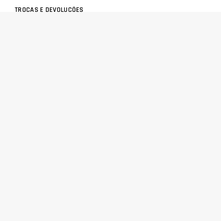
TROCAS E DEVOLUÇÕES
CENTRAL DE ATENDIMENTO
POLÍTICA DE PRIVACIDADE
COMO CHEGAR
Central de atendimento
(51) 3592-2232
51 3592-2232
radalrolamentos@radal.com.br
Formas de pagamento
Segurança