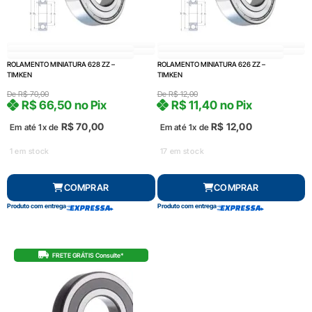
ROLAMENTO MINIATURA 628 ZZ –
ROLAMENTO MINIATURA 626 ZZ –
TIMKEN
TIMKEN
De
R$
70,00
De
R$
12,00
R$
66,50
no Pix
R$
11,40
no Pix
R$
70,00
R$
12,00
Em até 1x de
Em até 1x de
1 em stock
17 em stock
COMPRAR
COMPRAR
Produto com entrega
Produto com entrega
FRETE GRÁTIS Consulte*