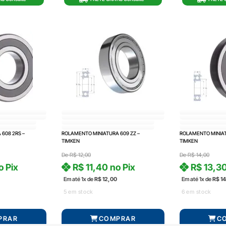
608 2RS –
ROLAMENTO MINIATURA 609 ZZ –
ROLAMENTO MINIAT
TIMKEN
TIMKEN
De
R$
12,00
De
R$
14,00
o Pix
R$
11,40
no Pix
R$
13,3
Em até 1x de
R$
12,00
Em até 1x de
R$
14
5 em stock
6 em stock
PRAR
COMPRAR
C