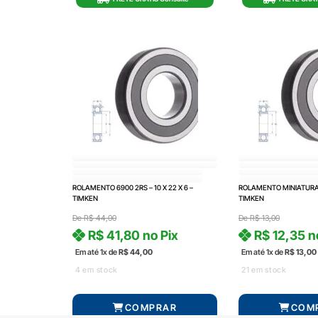
ROLAMENTO 6900 2RS – 10 X 22 X 6 –
ROLAMENTO MINIATURA 
TIMKEN
TIMKEN
De
R$
44,00
De
R$
13,00
R$
41,80
no Pix
R$
12,35
n
Em até 1x de
R$
44,00
Em até 1x de
R$
13,00
4 em stock
21 em stock
COMPRAR
COM