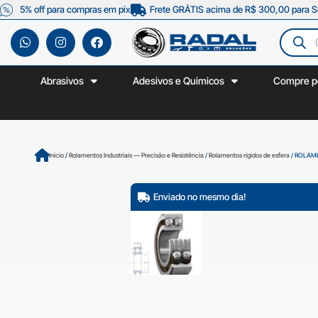
5% off para compras em pix
Frete GRÁTIS acima de R$ 300,00 para S
Abrasivos
Adesivos e Quimicos
Compre p
Início
/
Rolamentos Industriais — Precisão e Resistência
/
Rolamentos rígidos de esfera
/ ROLAME
Enviado no mesmo dia!