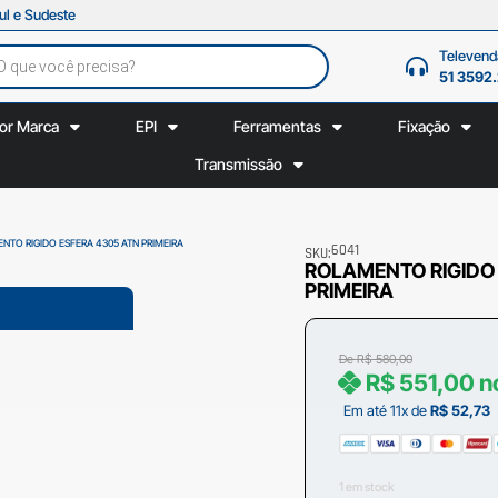
ul e Sudeste
Televend
51 3592
or Marca
EPI
Ferramentas
Fixação
Transmissão
NTO RIGIDO ESFERA 4305 ATN PRIMEIRA
6041
SKU:
ROLAMENTO RIGIDO
PRIMEIRA
De
R$
580,00
R$
551,00
n
Em até 11x de
R$
52,73
1 em stock