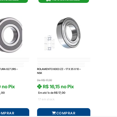
URA 627 2RS –
ROLAMENTO 6003 ZZ – 17 X 35 X 10 –
NSK
De
R$
17,00
0
no Pix
R$
16,15
no Pix
,00
Em até 1x de
R$
17,00
17 em stock
OMPRAR
COMPRAR