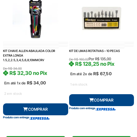
KIT CHAVE ALLEN ABAULADA COLOR
KIT DE LIMAS ROTATIVAS – 10 PECAS
EXTRA LONGA
Por
R$
135,00
De
R$
160,02
1.5,2,2.5,3,4,5,6,8,10MMCRV
R$
128,25
no Pix
De
R$
34,00
R$
32,30
no Pix
R$
67,50
Em até 2x de
R$
34,00
Em até 1x de
1 em stock
2 em stock
COMPRAR
Produto com entrega
COMPRAR
Produto com entrega