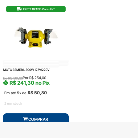
FRETE GRÁTIS Consulte*
MOTO ESMERIL 300W 127V/220V
Por
R$
254,00
De
R$
301,33
R$
241,30
no Pix
R$
50,80
Em até 5x de
2 em stock
COMPRAR
Produto com entrega