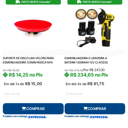
FRETE GRÁTIS Consulte*
FRETE GRÁTIS Consulte*
SUPORTE DE DISCO LIXA VELCRO PARA
ESMERILHADEIRA E LIXADEIRA A
ESMERILHADEIRA 125MM ROSCA M14
BATERIA 1300MAH 12V C/ ACESS
Por
R$
247,00
De
R$
15,00
De
R$
275,00
R$
14,25
no Pix
R$
234,65
no Pix
R$
15,00
R$
61,75
Em até 1x de
Em até 4x de
1 em stock
3 em stock
COMPRAR
COMPRAR
Produto com entrega
Produto com entrega