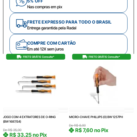
5% OFF
Nas compras em pix
FRETE EXPRESSO PARA TODO O BRASIL
Entrega garantida pela Radal
COMPRE COM CARTÃO
Em até 12X sem juros
FRETE GRÁTIS Consulte*
FRETE GRÁTIS Consulte*
JOGO COM 4 EXTRATORES DE O-RING
MICRO-CHAVE PHILLIPS (0) BW 1257PH
(BW 1687/S4)
De
R$
8,00
R$
7,60
no Pix
De
R$
35,00
R$
33,25
no Pix