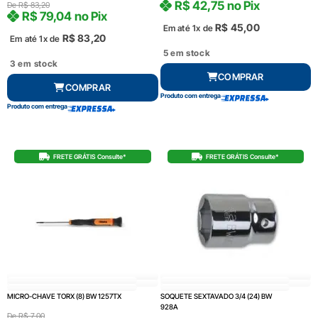
R$
42,75
no Pix
De
R$
83,20
R$
79,04
no Pix
R$
45,00
Em até 1x de
R$
83,20
Em até 1x de
5 em stock
3 em stock
COMPRAR
COMPRAR
Produto com entrega
Produto com entrega
FRETE GRÁTIS Consulte*
FRETE GRÁTIS Consulte*
MICRO-CHAVE TORX (8) BW 1257TX
SOQUETE SEXTAVADO 3/4 (24) BW
928A
De
R$
7,00