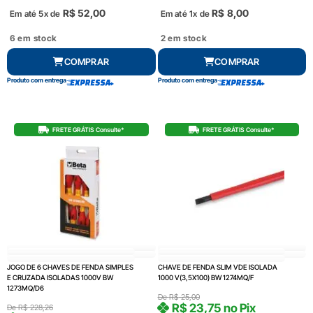
R$
52,00
R$
8,00
Em até 5x de
Em até 1x de
6 em stock
2 em stock
COMPRAR
COMPRAR
Produto com entrega
Produto com entrega
FRETE GRÁTIS Consulte*
FRETE GRÁTIS Consulte*
JOGO DE 6 CHAVES DE FENDA SIMPLES
CHAVE DE FENDA SLIM VDE ISOLADA
E CRUZADA ISOLADAS 1000V BW
1000 V(3,5X100) BW 1274MQ/F
1273MQ/D6
De
R$
25,00
R$
23,75
no Pix
De
R$
228,26