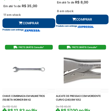
R$
8,00
Em até 1x de
R$
35,00
Em até 1x de
8 em stock
11 em stock
COMPRAR
COMPRAR
Produto com entrega
Produto com entrega
FRETE GRÁTIS Consulte*
FRETE GRÁTIS Consulte*
CHAVE COMBINADA EM MILIMETROS
ALICATE DE PRESSAO COM MORDENTE
(10) BETA WORKER BW 42
CURVO (240) BW 1052
De
R$
13,50
De
R$
60,00
R$
12,83
no Pix
R$
57,00
no Pix