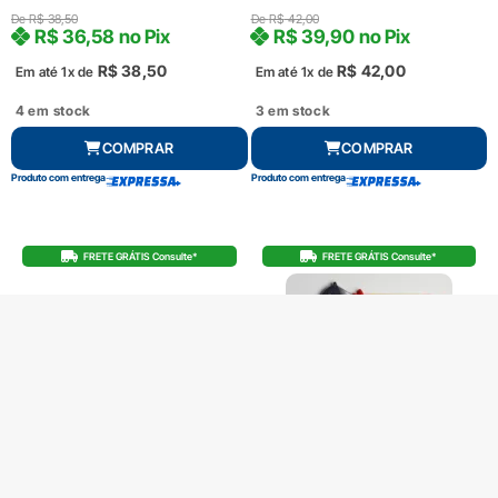
De
R$
38,50
De
R$
42,00
R$
36,58
no Pix
R$
39,90
no Pix
R$
38,50
R$
42,00
Em até 1x de
Em até 1x de
4 em stock
3 em stock
COMPRAR
COMPRAR
Produto com entrega
Produto com entrega
FRETE GRÁTIS Consulte*
FRETE GRÁTIS Consulte*
SOQUETE SEXTAVADO 3/4 (32) BW
KIT BÁSICO ALICATES ISOLADOS CHAVE
928A
AJUSTAVEL VDE BW