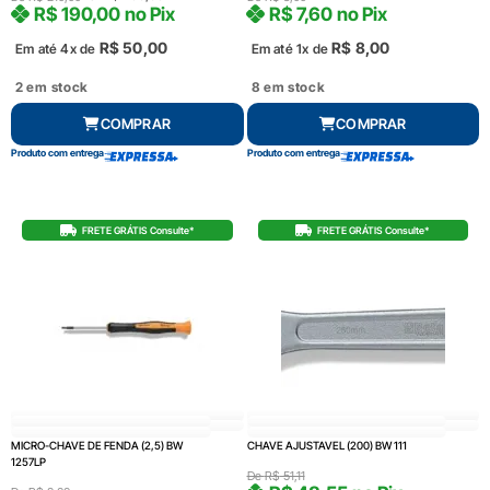
R$
190,00
no Pix
R$
7,60
no Pix
R$
50,00
R$
8,00
Em até 4x de
Em até 1x de
2 em stock
8 em stock
COMPRAR
COMPRAR
Produto com entrega
Produto com entrega
FRETE GRÁTIS Consulte*
FRETE GRÁTIS Consulte*
MICRO-CHAVE DE FENDA (2,5) BW
CHAVE AJUSTAVEL (200) BW 111
1257LP
De
R$
51,11