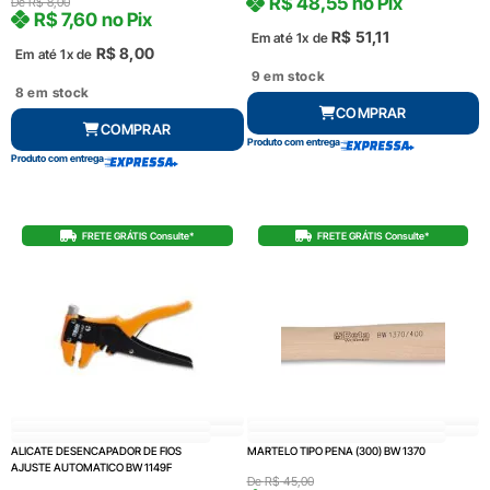
R$
48,55
no Pix
De
R$
8,00
R$
7,60
no Pix
R$
51,11
Em até 1x de
R$
8,00
Em até 1x de
9 em stock
8 em stock
COMPRAR
COMPRAR
Produto com entrega
Produto com entrega
FRETE GRÁTIS Consulte*
FRETE GRÁTIS Consulte*
ALICATE DESENCAPADOR DE FIOS
MARTELO TIPO PENA (300) BW 1370
AJUSTE AUTOMATICO BW 1149F
De
R$
45,00