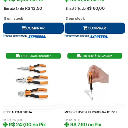
R$
13,50
R$
60,00
Em até 1x de
Em até 1x de
8 em stock
3 em stock
COMPRAR
COMPRAR
Produto com entrega
Produto com entrega
FRETE GRÁTIS Consulte*
FRETE GRÁTIS Consulte*
KIT DE ALICATES BETA
MICRO-CHAVE PHILLIPS (00) BW 1257PH
De
R$
260,00
De
R$
8,00
R$
247,00
no Pix
R$
7,60
no Pix