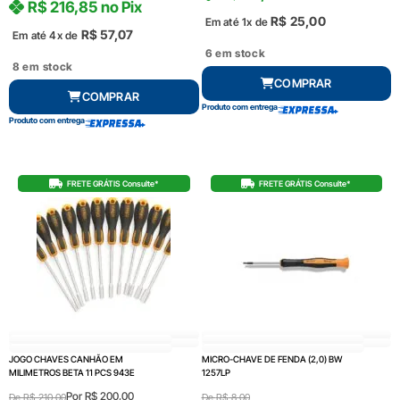
R$
216,85
no Pix
R$
25,00
Em até 1x de
R$
57,07
Em até 4x de
6 em stock
8 em stock
COMPRAR
COMPRAR
Produto com entrega
Produto com entrega
FRETE GRÁTIS Consulte*
FRETE GRÁTIS Consulte*
JOGO CHAVES CANHÃO EM
MICRO-CHAVE DE FENDA (2,0) BW
MILIMETROS BETA 11 PCS 943E
1257LP
Por
R$
200,00
De
R$
210,00
De
R$
8,00