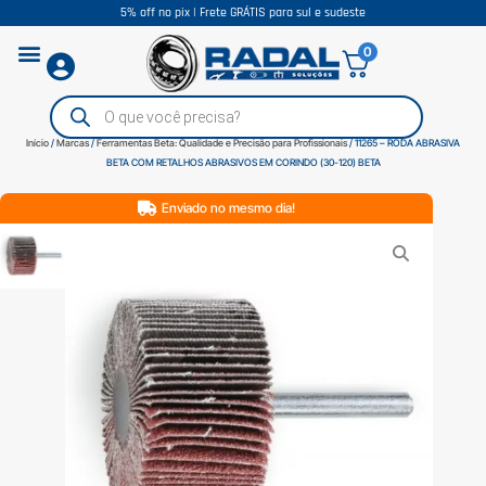
5% off no pix | Frete GRÁTIS para sul e sudeste
0
Início
/
Marcas
/
Ferramentas Beta: Qualidade e Precisão para Profissionais
/ 11265 – RODA ABRASIVA
BETA COM RETALHOS ABRASIVOS EM CORINDO (30-120) BETA
Enviado no mesmo dia!