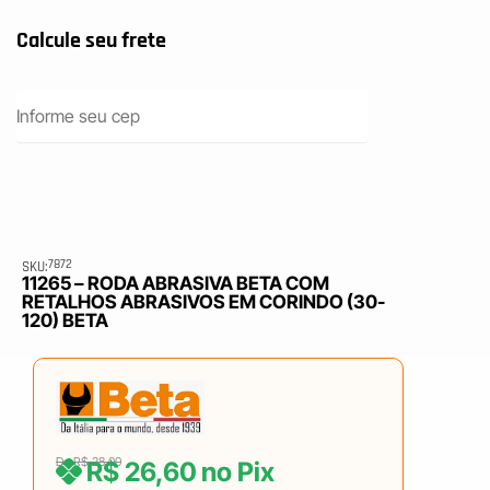
7872
SKU:
11265 – RODA ABRASIVA BETA COM
RETALHOS ABRASIVOS EM CORINDO (30-
120) BETA
De
R$
28,00
R$
26,60
no Pix