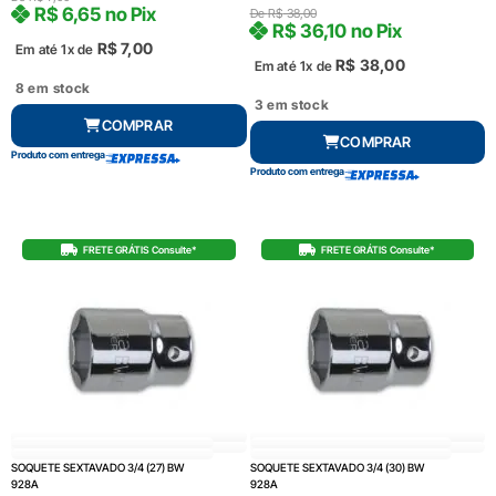
R$
6,65
no Pix
De
R$
38,00
R$
36,10
no Pix
R$
7,00
Em até 1x de
R$
38,00
Em até 1x de
8 em stock
3 em stock
COMPRAR
COMPRAR
Produto com entrega
Produto com entrega
FRETE GRÁTIS Consulte*
FRETE GRÁTIS Consulte*
SOQUETE SEXTAVADO 3/4 (27) BW
SOQUETE SEXTAVADO 3/4 (30) BW
928A
928A