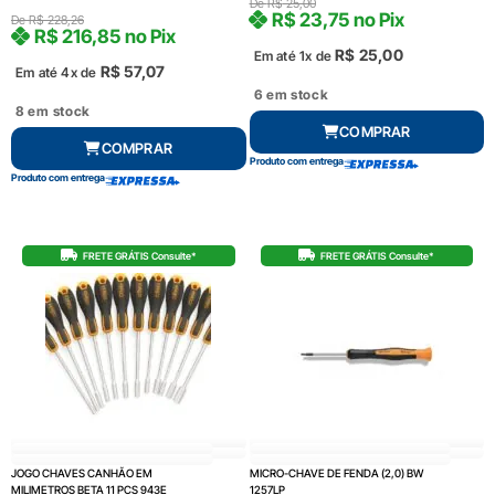
De
R$
25,00
R$
23,75
no Pix
De
R$
228,26
R$
216,85
no Pix
R$
25,00
Em até 1x de
R$
57,07
Em até 4x de
6 em stock
8 em stock
COMPRAR
COMPRAR
Produto com entrega
Produto com entrega
FRETE GRÁTIS Consulte*
FRETE GRÁTIS Consulte*
JOGO CHAVES CANHÃO EM
MICRO-CHAVE DE FENDA (2,0) BW
MILIMETROS BETA 11 PCS 943E
1257LP