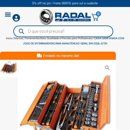
5% off no pix | Frete GRÁTIS para sul e sudeste
0
Início
/
Marcas
/
Ferramentas Beta: Qualidade e Precisão para Profissionais
/ CAIXA SANFONADA COM
JOGO DE 91 FERRAMENTAS PARA MANUTENCAO GERAL BW 2120L-E/T91
Enviado no mesmo dia!