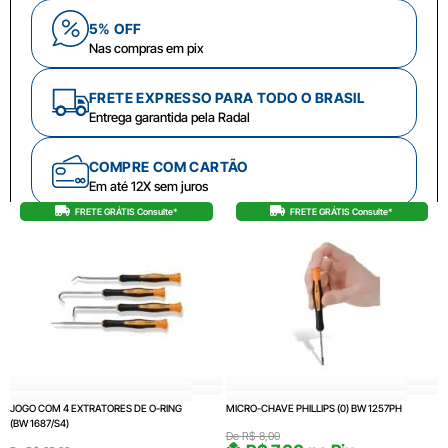
5% OFF
Nas compras em pix
FRETE EXPRESSO PARA TODO O BRASIL
Entrega garantida pela Radal
COMPRE COM CARTÃO
Em até 12X sem juros
FRETE GRÁTIS Consulte*
FRETE GRÁTIS Consulte*
JOGO COM 4 EXTRATORES DE O-RING
MICRO-CHAVE PHILLIPS (0) BW 1257PH
(BW 1687/S4)
De
R$
8,00