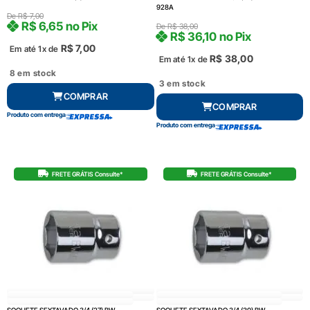
928A
De
R$
7,00
R$
6,65
no Pix
De
R$
38,00
R$
36,10
no Pix
R$
7,00
Em até 1x de
R$
38,00
Em até 1x de
8 em stock
3 em stock
COMPRAR
COMPRAR
Produto com entrega
Produto com entrega
FRETE GRÁTIS Consulte*
FRETE GRÁTIS Consulte*
SOQUETE SEXTAVADO 3/4 (27) BW
SOQUETE SEXTAVADO 3/4 (30) BW