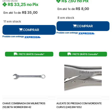
R$
7,60
no Pix
De
R$
35,00
R$
33,25
no Pix
R$
8,00
Em até 1x de
R$
35,00
Em até 1x de
8 em stock
11 em stock
COMPRAR
COMPRAR
Produto com entrega
Produto com entrega
FRETE GRÁTIS Consulte*
FRETE GRÁTIS Consulte*
CHAVE COMBINADA EM MILIMETROS
ALICATE DE PRESSAO COM MORDENTE
(10) BETA WORKER BW 42
CURVO (240) BW 1052