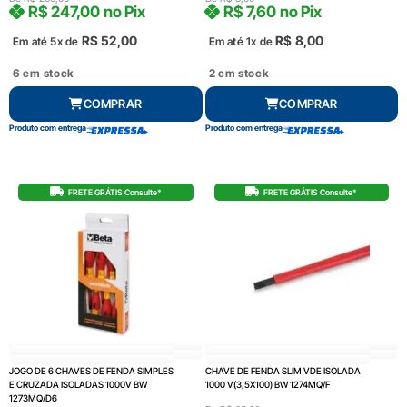
R$
247,00
no Pix
R$
7,60
no Pix
R$
52,00
R$
8,00
Em até 5x de
Em até 1x de
6 em stock
2 em stock
COMPRAR
COMPRAR
Produto com entrega
Produto com entrega
FRETE GRÁTIS Consulte*
FRETE GRÁTIS Consulte*
JOGO DE 6 CHAVES DE FENDA SIMPLES
CHAVE DE FENDA SLIM VDE ISOLADA
E CRUZADA ISOLADAS 1000V BW
1000 V(3,5X100) BW 1274MQ/F
1273MQ/D6