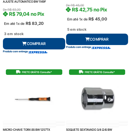
AJUSTE AUTOMATICO BW 1149F
De
R$
45,00
R$
42,75
no Pix
De
R$
83,20
R$
79,04
no Pix
R$
45,00
Em até 1x de
R$
83,20
Em até 1x de
5 em stock
3 em stock
COMPRAR
COMPRAR
Produto com entrega
Produto com entrega
FRETE GRÁTIS Consulte*
FRETE GRÁTIS Consulte*
MICRO-CHAVE TORX (8) BW 1257TX
SOQUETE SEXTAVADO 3/4 (24) BW