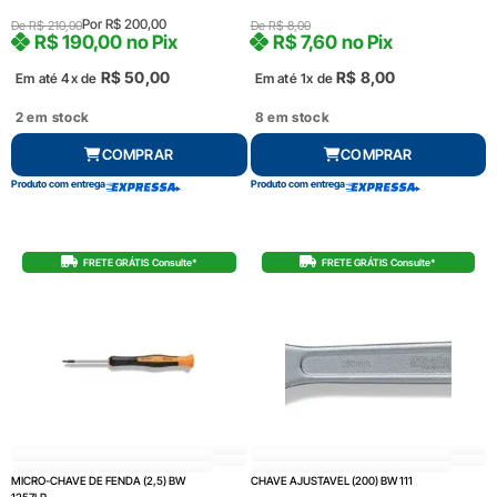
Por
R$
200,00
De
R$
210,00
De
R$
8,00
R$
190,00
no Pix
R$
7,60
no Pix
R$
50,00
R$
8,00
Em até 4x de
Em até 1x de
2 em stock
8 em stock
COMPRAR
COMPRAR
Produto com entrega
Produto com entrega
FRETE GRÁTIS Consulte*
FRETE GRÁTIS Consulte*
MICRO-CHAVE DE FENDA (2,5) BW
CHAVE AJUSTAVEL (200) BW 111
1257LP