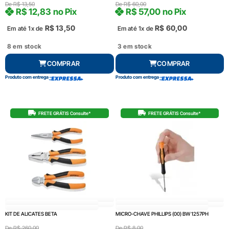
De
R$
13,50
De
R$
60,00
R$
12,83
no Pix
R$
57,00
no Pix
R$
13,50
R$
60,00
Em até 1x de
Em até 1x de
8 em stock
3 em stock
COMPRAR
COMPRAR
Produto com entrega
Produto com entrega
FRETE GRÁTIS Consulte*
FRETE GRÁTIS Consulte*
KIT DE ALICATES BETA
MICRO-CHAVE PHILLIPS (00) BW 1257PH
De
R$
260,00
De
R$
8,00