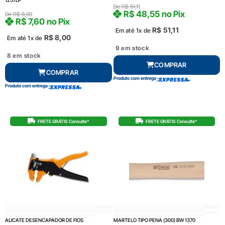
De
R$
51,11
R$
48,55
no Pix
De
R$
8,00
R$
7,60
no Pix
R$
51,11
Em até 1x de
R$
8,00
Em até 1x de
9 em stock
8 em stock
COMPRAR
COMPRAR
Produto com entrega
Produto com entrega
FRETE GRÁTIS Consulte*
FRETE GRÁTIS Consulte*
ALICATE DESENCAPADOR DE FIOS
MARTELO TIPO PENA (300) BW 1370