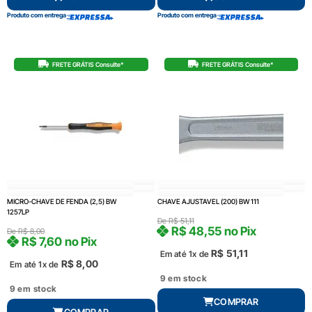
Produto com entrega
Produto com entrega
FRETE GRÁTIS Consulte*
FRETE GRÁTIS Consulte*
MICRO-CHAVE DE FENDA (2,5) BW
CHAVE AJUSTAVEL (200) BW 111
1257LP
De
R$
51,11
R$
48,55
no Pix
De
R$
8,00
R$
7,60
no Pix
R$
51,11
Em até 1x de
R$
8,00
Em até 1x de
9 em stock
9 em stock
COMPRAR
COMPRAR