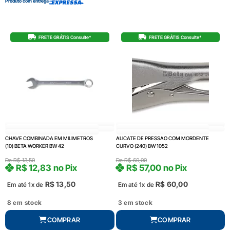
Produto com entrega
FRETE GRÁTIS Consulte*
FRETE GRÁTIS Consulte*
CHAVE COMBINADA EM MILIMETROS
ALICATE DE PRESSAO COM MORDENTE
(10) BETA WORKER BW 42
CURVO (240) BW 1052
De
R$
13,50
De
R$
60,00
R$
12,83
no Pix
R$
57,00
no Pix
R$
13,50
R$
60,00
Em até 1x de
Em até 1x de
8 em stock
3 em stock
COMPRAR
COMPRAR