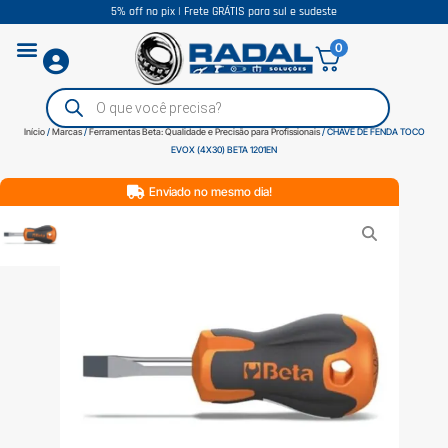
5% off no pix | Frete GRÁTIS para sul e sudeste
0
Início
/
Marcas
/
Ferramentas Beta: Qualidade e Precisão para Profissionais
/ CHAVE DE FENDA TOCO
EVOX (4X30) BETA 1201EN
Enviado no mesmo dia!