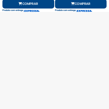
COMPRAR
COMPRAR
Produto com entrega
Produto com entrega
FRETE GRÁTIS Consulte*
FRETE GRÁTIS Consulte*
SOQUETE SEXTAVADO 3/4 (32) BW
KIT BÁSICO ALICATES ISOLADOS CHAVE
928A
AJUSTAVEL VDE BW
De
R$
42,00
De
R$
619,00
R$
39,90
no Pix
R$
588,05
no Pix
R$
42,00
R$
51,58
Em até 1x de
Em até 12x de
3 em stock
4 em stock