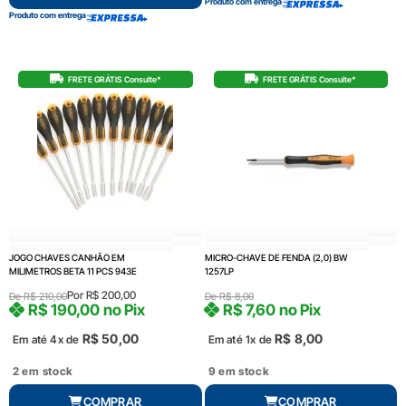
Produto com entrega
Produto com entrega
FRETE GRÁTIS Consulte*
FRETE GRÁTIS Consulte*
JOGO CHAVES CANHÃO EM
MICRO-CHAVE DE FENDA (2,0) BW
MILIMETROS BETA 11 PCS 943E
1257LP
Por
R$
200,00
De
R$
210,00
De
R$
8,00
R$
190,00
no Pix
R$
7,60
no Pix
R$
50,00
R$
8,00
Em até 4x de
Em até 1x de
2 em stock
9 em stock
COMPRAR
COMPRAR