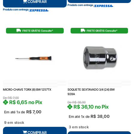
COMPRAR
Produto com entrega
Produto com entrega
FRETE GRÁTIS Consulte*
FRETE GRÁTIS Consulte*
MICRO-CHAVE TORX (8) BW 1257TX
SOQUETE SEXTAVADO 3/4 (24) BW
928A
De
R$
7,00
R$
6,65
no Pix
De
R$
38,00
R$
36,10
no Pix
R$
7,00
Em até 1x de
R$
38,00
Em até 1x de
9 em stock
3 em stock
COMPRAR