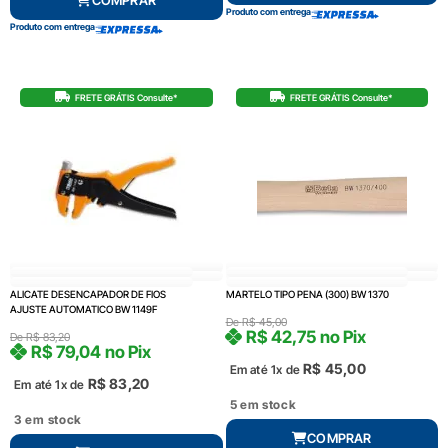
Produto com entrega
Produto com entrega
FRETE GRÁTIS Consulte*
FRETE GRÁTIS Consulte*
ALICATE DESENCAPADOR DE FIOS
MARTELO TIPO PENA (300) BW 1370
AJUSTE AUTOMATICO BW 1149F
De
R$
45,00
R$
42,75
no Pix
De
R$
83,20
R$
79,04
no Pix
R$
45,00
Em até 1x de
R$
83,20
Em até 1x de
5 em stock
3 em stock
COMPRAR