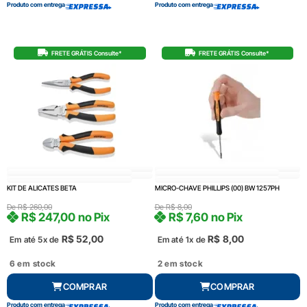
Produto com entrega
Produto com entrega
FRETE GRÁTIS Consulte*
FRETE GRÁTIS Consulte*
KIT DE ALICATES BETA
MICRO-CHAVE PHILLIPS (00) BW 1257PH
De
R$
260,00
De
R$
8,00
R$
247,00
no Pix
R$
7,60
no Pix
R$
52,00
R$
8,00
Em até 5x de
Em até 1x de
6 em stock
2 em stock
COMPRAR
COMPRAR
Produto com entrega
Produto com entrega