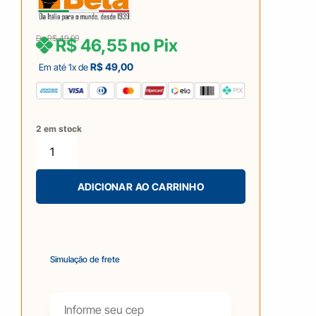
De
R$
49,00
R$
46,55
no Pix
R$
49,00
Em até 1x de
2 em stock
ADICIONAR AO CARRINHO
Simulação de frete