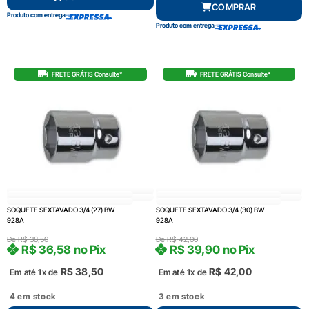
COMPRAR
Produto com entrega
Produto com entrega
FRETE GRÁTIS Consulte*
FRETE GRÁTIS Consulte*
SOQUETE SEXTAVADO 3/4 (27) BW
SOQUETE SEXTAVADO 3/4 (30) BW
928A
928A
De
R$
38,50
De
R$
42,00
R$
36,58
no Pix
R$
39,90
no Pix
R$
38,50
R$
42,00
Em até 1x de
Em até 1x de
4 em stock
3 em stock