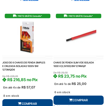
FRETE GRÁTIS Consulte*
FRETE GRÁTIS Consulte*
JOGO DE 6 CHAVES DE FENDA SIMPLES
CHAVE DE FENDA SLIM VDE ISOLADA
E CRUZADA ISOLADAS 1000V BW
1000 V(3,5X100) BW 1274MQ/F
1273MQ/D6
De
R$
25,00
R$
23,75
no Pix
De
R$
228,26
R$
216,85
no Pix
R$
25,00
Em até 1x de
R$
57,07
Em até 4x de
6 em stock
8 em stock
COMPRAR
COMPRAR