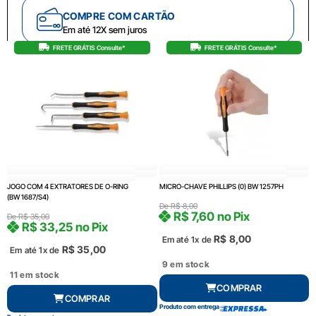
COMPRE COM CARTÃO
Em até 12X sem juros
FRETE GRÁTIS Consulte*
FRETE GRÁTIS Consulte*
JOGO COM 4 EXTRATORES DE O-RING
MICRO-CHAVE PHILLIPS (0) BW 1257PH
(BW 1687/S4)
De
R$
8,00
R$
7,60
no Pix
De
R$
35,00
R$
33,25
no Pix
R$
8,00
Em até 1x de
R$
35,00
Em até 1x de
9 em stock
11 em stock
COMPRAR
COMPRAR
Produto com entrega