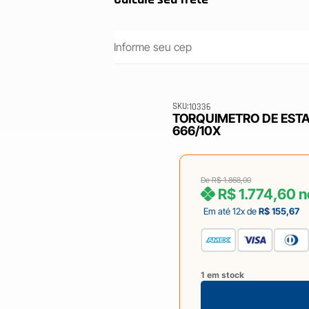
SKU:
10336
TORQUIMETRO DE ESTAL
666/10X
De
R$
1.868,00
R$
1.774,60
n
Em até 12x de
R$
155,67
1 em stock