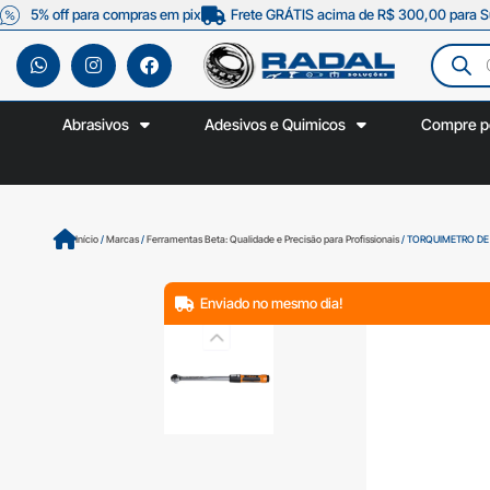
5% off para compras em pix
Frete GRÁTIS acima de R$ 300,00 para S
Abrasivos
Adesivos e Quimicos
Compre p
Início
/
Marcas
/
Ferramentas Beta: Qualidade e Precisão para Profissionais
/ TORQUIMETRO DE E
Enviado no mesmo dia!