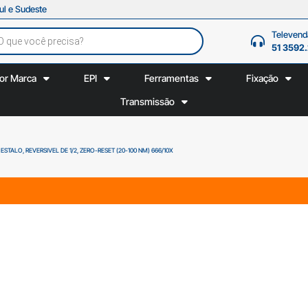
ul e Sudeste
Televend
51 3592
or Marca
EPI
Ferramentas
Fixação
Transmissão
STALO, REVERSIVEL DE 1/2, ZERO-RESET (20-100 NM) 666/10X