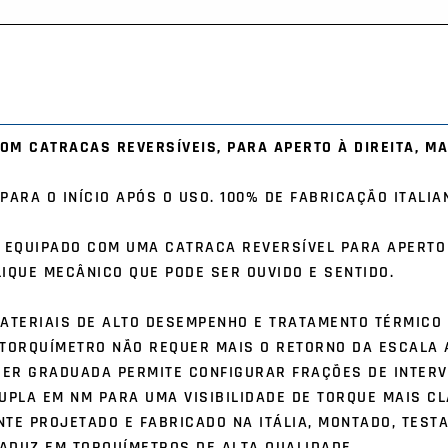
OM CATRACAS REVERSÍVEIS, PARA APERTO À DIREITA, MA
ARA O INÍCIO APÓS O USO. 100% DE FABRICAÇÃO ITALIA
 EQUIPADO COM UMA CATRACA REVERSÍVEL PARA APERTO À
LIQUE MECÂNICO QUE PODE SER OUVIDO E SENTIDO.
ATERIAIS DE ALTO DESEMPENHO E TRATAMENTO TÉRMICO
TORQUÍMETRO NÃO REQUER MAIS O RETORNO DA ESCALA A
IER GRADUADA PERMITE CONFIGURAR FRAÇÕES DE INTERV
UPLA EM NM PARA UMA VISIBILIDADE DE TORQUE MAIS CL
NTE PROJETADO E FABRICADO NA ITÁLIA, MONTADO, TEST
RADUZ EM TORQUÍMETROS DE ALTA QUALIDADE.