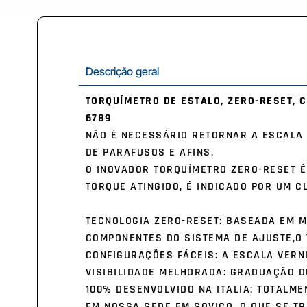
Descrição geral
TORQUÍMETRO DE ESTALO, ZERO-RESET, C
6789
NÃO É NECESSÁRIO RETORNAR A ESCALA P
DE PARAFUSOS E AFINS.
O INOVADOR TORQUÍMETRO ZERO-RESET É
TORQUE ATINGIDO, É INDICADO POR UM C
TECNOLOGIA ZERO-RESET: BASEADA EM M
COMPONENTES DO SISTEMA DE AJUSTE,O 
CONFIGURAÇÕES FÁCEIS: A ESCALA VERN
VISIBILIDADE MELHORADA: GRADUAÇÃO D
100% DESENVOLVIDO NA ITALIA: TOTALME
EM NOSSA SEDE EM SOVICO, O QUE SE T