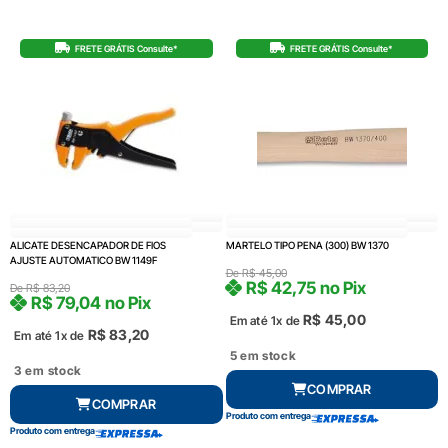
FRETE GRÁTIS Consulte*
FRETE GRÁTIS Consulte*
ALICATE DESENCAPADOR DE FIOS
MARTELO TIPO PENA (300) BW 1370
AJUSTE AUTOMATICO BW 1149F
De
R$
45,00
R$
42,75
no Pix
De
R$
83,20
R$
79,04
no Pix
R$
45,00
Em até 1x de
R$
83,20
Em até 1x de
5 em stock
3 em stock
COMPRAR
COMPRAR
Produto com entrega
Produto com entrega