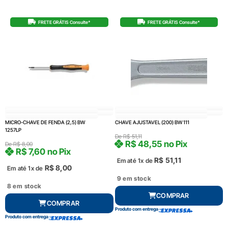
FRETE GRÁTIS Consulte*
FRETE GRÁTIS Consulte*
MICRO-CHAVE DE FENDA (2,5) BW
CHAVE AJUSTAVEL (200) BW 111
1257LP
De
R$
51,11
R$
48,55
no Pix
De
R$
8,00
R$
7,60
no Pix
R$
51,11
Em até 1x de
R$
8,00
Em até 1x de
9 em stock
8 em stock
COMPRAR
COMPRAR
Produto com entrega
Produto com entrega