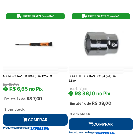
FRETE GRÁTIS Consulte*
FRETE GRÁTIS Consulte*
MICRO-CHAVE TORX (8) BW 1257TX
SOQUETE SEXTAVADO 3/4 (24) BW
928A
De
R$
7,00
R$
6,65
no Pix
De
R$
38,00
R$
36,10
no Pix
R$
7,00
Em até 1x de
R$
38,00
Em até 1x de
8 em stock
3 em stock
COMPRAR
COMPRAR
Produto com entrega
Produto com entrega