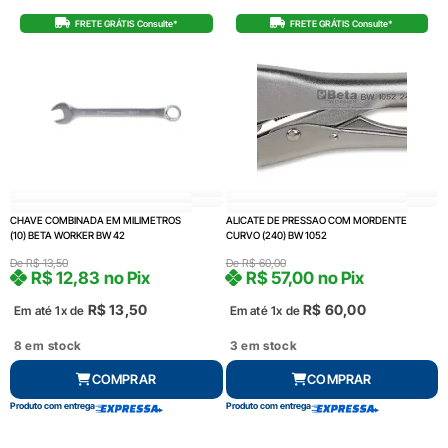
FRETE GRÁTIS Consulte*
FRETE GRÁTIS Consulte*
CHAVE COMBINADA EM MILIMETROS
ALICATE DE PRESSAO COM MORDENTE
(10) BETA WORKER BW 42
CURVO (240) BW 1052
De
R$
13,50
De
R$
60,00
R$
12,83
no Pix
R$
57,00
no Pix
R$
13,50
R$
60,00
Em até 1x de
Em até 1x de
8 em stock
3 em stock
COMPRAR
COMPRAR
Produto com entrega
Produto com entrega