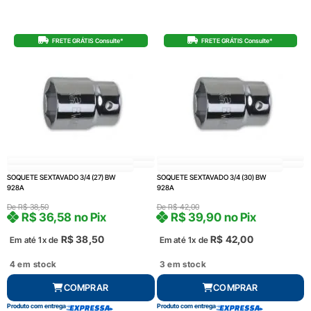
FRETE GRÁTIS Consulte*
FRETE GRÁTIS Consulte*
SOQUETE SEXTAVADO 3/4 (27) BW
SOQUETE SEXTAVADO 3/4 (30) BW
928A
928A
De
R$
38,50
De
R$
42,00
R$
36,58
no Pix
R$
39,90
no Pix
R$
38,50
R$
42,00
Em até 1x de
Em até 1x de
4 em stock
3 em stock
COMPRAR
COMPRAR
Produto com entrega
Produto com entrega