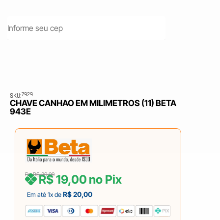
7929
SKU:
CHAVE CANHAO EM MILIMETROS (11) BETA
943E
De
R$
20,00
R$
19,00
no Pix
R$
20,00
Em até 1x de