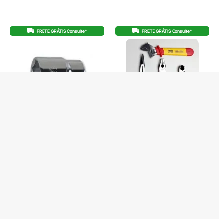
FRETE GRÁTIS Consulte*
FRETE GRÁTIS Consulte*
SOQUETE SEXTAVADO 3/4 (32) BW
KIT BÁSICO ALICATES ISOLADOS CHAVE
928A
AJUSTAVEL VDE BW
De
R$
42,00
De
R$
619,00
R$
39,90
no Pix
R$
588,05
no Pix
R$
42,00
R$
51,58
Em até 1x de
Em até 12x de
3 em stock
4 em stock
COMPRAR
COMPRAR
Produto com entrega
Produto com entrega