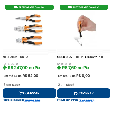
FRETE GRÁTIS Consulte*
FRETE GRÁTIS Consulte*
KIT DE ALICATES BETA
MICRO-CHAVE PHILLIPS (00) BW 1257PH
De
R$
260,00
De
R$
8,00
R$
247,00
no Pix
R$
7,60
no Pix
R$
52,00
R$
8,00
Em até 5x de
Em até 1x de
6 em stock
2 em stock
COMPRAR
COMPRAR
Produto com entrega
Produto com entrega