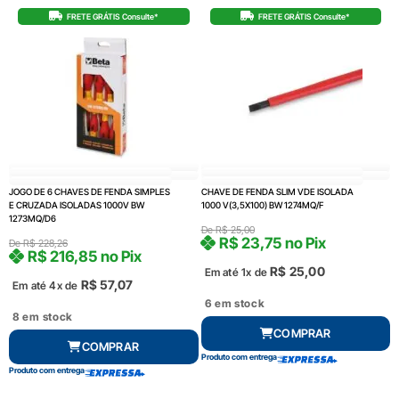
FRETE GRÁTIS Consulte*
FRETE GRÁTIS Consulte*
JOGO DE 6 CHAVES DE FENDA SIMPLES
CHAVE DE FENDA SLIM VDE ISOLADA
E CRUZADA ISOLADAS 1000V BW
1000 V(3,5X100) BW 1274MQ/F
1273MQ/D6
De
R$
25,00
R$
23,75
no Pix
De
R$
228,26
R$
216,85
no Pix
R$
25,00
Em até 1x de
R$
57,07
Em até 4x de
6 em stock
8 em stock
COMPRAR
COMPRAR
Produto com entrega
Produto com entrega