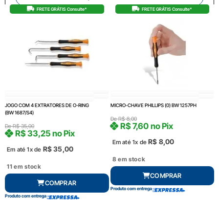
FRETE GRÁTIS Consulte*
FRETE GRÁTIS Consulte*
JOGO COM 4 EXTRATORES DE O-RING
MICRO-CHAVE PHILLIPS (0) BW 1257PH
(BW 1687/S4)
De
R$
8,00
R$
7,60
no Pix
De
R$
35,00
R$
33,25
no Pix
R$
8,00
Em até 1x de
R$
35,00
Em até 1x de
8 em stock
11 em stock
COMPRAR
COMPRAR
Produto com entrega
Produto com entrega