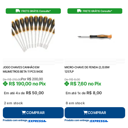
FRETE GRÁTIS Consulte*
FRETE GRÁTIS Consulte*
JOGO CHAVES CANHÃO EM
MICRO-CHAVE DE FENDA (2,0) BW
MILIMETROS BETA 11 PCS 943E
1257LP
Por
R$
200,00
De
R$
210,00
De
R$
8,00
R$
190,00
no Pix
R$
7,60
no Pix
R$
50,00
R$
8,00
Em até 4x de
Em até 1x de
2 em stock
8 em stock
COMPRAR
COMPRAR
Produto com entrega
Produto com entrega