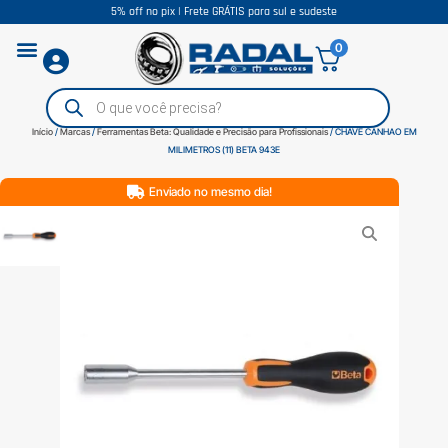
5% off no pix | Frete GRÁTIS para sul e sudeste
0
Início
/
Marcas
/
Ferramentas Beta: Qualidade e Precisão para Profissionais
/ CHAVE CANHAO EM
MILIMETROS (11) BETA 943E
Enviado no mesmo dia!